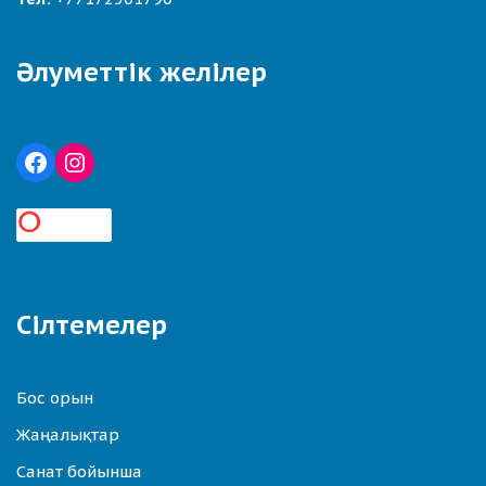
Әлуметтік желілер
Сілтемелер
Бос орын
Жаңалықтар
Санат бойынша