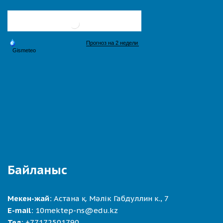
Байланыс
Мекен-жай:
Астана қ. Мәлік Габдуллин к., 7
E-mail:
10mektep-ns@edu.kz
Тел:
+77172501790