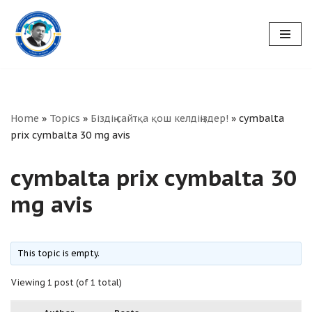
Skip
to
content
Home
»
Topics
»
Біздің сайтқа қош келдіңіздер!
»
cymbalta
prix cymbalta 30 mg avis
cymbalta prix cymbalta 30
mg avis
This topic is empty.
Viewing 1 post (of 1 total)