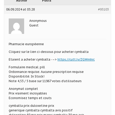
Author
Posts
06.09.2024 at 05:28
#95103
Anonymous
Guest
Pharmacie européenne
Cliquez sur le lien ci-dessous pour acheter cymbalta
Etaient a acheter cymbalta -–>
https://cutt.ly/ZGWmhrc
Formulaire medical: pill
Ordonnance requise: Aucune prescription requise
Disponibilité: In Stock!
Note 4,53 / 5 base sur 11967 votes d’utilisateurs
Anonymat complet
Prix vraiment incroyables
Economisez temps et couts
cymbalta prix duloxetine prix
generique cymbalta cymbalta avis positif
duloxetine 60 mg prix maroc cymbalta 30 mg avis