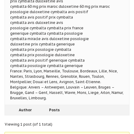
prix cymbalta duloxetine avis
cymbalta 60 mg prix maroc duloxetine 60 mg prix maroc
posologie duloxetine cymbalta avis positif
cymbalta avis positif prix cymbalta
cymbalta avis duloxetine avis
posologie cymbalta cymbalta prix france
generique cymbalta cymbalta posologie
cymbalta miracle avis duloxetine posologie
duloxetine prix cymbalta generique
cymbalta prix posologie cymbalta
cymbalta prix posologie duloxetine
cymbalta avis positif generique cymbalta
cymbalta posologie cymbalta generique
France: Paris, Lyon, Marseille, Toulouse, Bordeaux, Lille, Nice,
Nantes, Strasbourg, Rennes, Grenoble, Rouen, Toulon,
Montpellier, Douai et Lens, Avignon, Saint-Etienne.
Belgique: Anvers – Antwerpen, Louvain – Leuven, Bruges –
Brugge, Gand – Gent, Hasselt, Wavre, Mons, Liege, Arlon, Namur,
Bruxelles, Limbourg.
Author
Posts
Viewing 1 post (of 1 total)