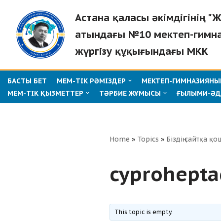
Астана қаласы әкімдігінің 
Skip
атындағы №10 мектеп-гимн
to
жүргізу құқығындағы МКК
content
БАСТЫ БЕТ
МЕМ-ТІК РӘМІЗДЕР
МЕКТЕП-ГИМНАЗИЯНЫҢ
МЕМ-ТІК ҚЫЗМЕТТЕР
ТӘРБИЕ ЖҰМЫСЫ
ҒЫЛЫМИ-ӘД
Home
»
Topics
»
Біздің сайтқа қо
cyprohepta
This topic is empty.