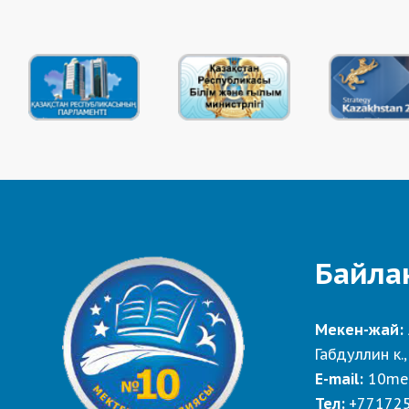
Байла
Мекен-жай:
Габдуллин к.,
E-mail:
10me
Тел:
+77172