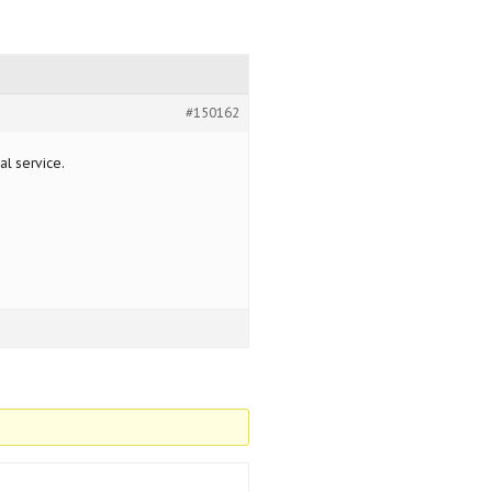
#150162
l service.