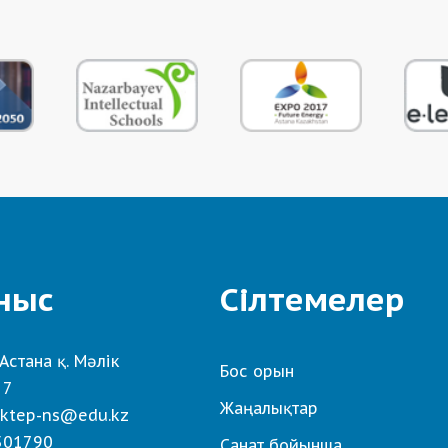
ныс
Сілтемелер
Астана қ. Мәлік
Бос орын
 7
Жаңалықтар
ktep-ns@edu.kz
501790
Санат бойынша