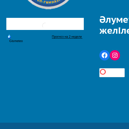
Әлуме
желіл