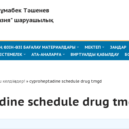
"Жұмабек Тәшенев
азия" шаруашылық
 ӨЗІН-ӨЗІ БАҒАЛАУ МАТЕРИАЛДАРЫ
МЕКТЕП
ЗАҢДАР
ІСТЕМЕЛІК
АТА-АНАЛАРҒА
ВИРТУАЛДЫ ҚАБЫЛДАУ
Б
ш келдіңіздер!
»
cyproheptadine schedule drug tmgd
dine schedule drug t