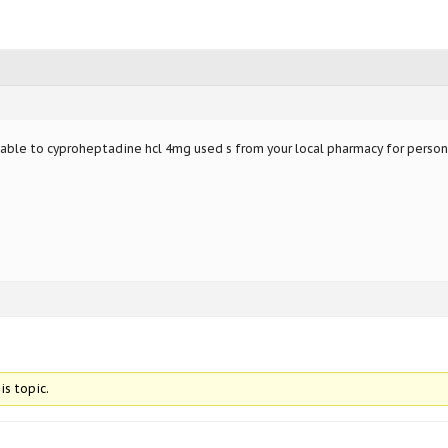
lable to
cyproheptadine hcl 4mg used s from your local pharmacy for persona
is topic.