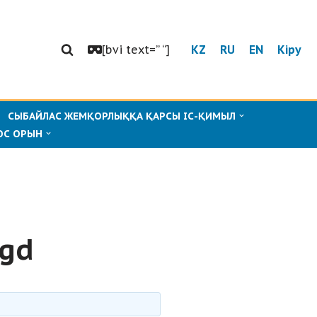
[bvi text=” “]
KZ
RU
EN
Кіру
СЫБАЙЛАС ЖЕМҚОРЛЫҚҚА ҚАРСЫ ІС-ҚИМЫЛ
ОС ОРЫН
mgd