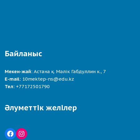
Байланыс
Мекен-жай:
Астана қ. Мәлік Габдуллин к., 7
E-mail:
10mektep-ns@edu.kz
Тел:
+77172501790
Әлуметтік желілер