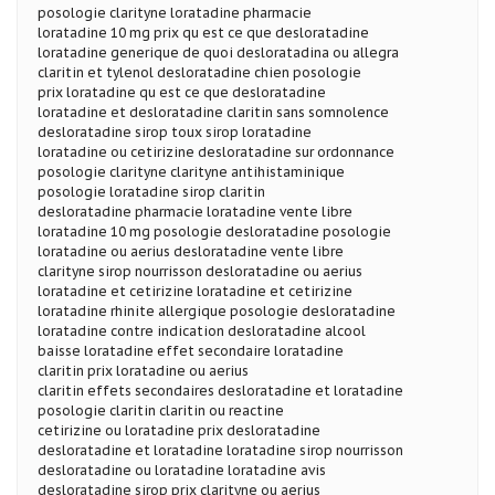
posologie clarityne loratadine pharmacie
loratadine 10 mg prix qu est ce que desloratadine
loratadine generique de quoi desloratadina ou allegra
claritin et tylenol desloratadine chien posologie
prix loratadine qu est ce que desloratadine
loratadine et desloratadine claritin sans somnolence
desloratadine sirop toux sirop loratadine
loratadine ou cetirizine desloratadine sur ordonnance
posologie clarityne clarityne antihistaminique
posologie loratadine sirop claritin
desloratadine pharmacie loratadine vente libre
loratadine 10 mg posologie desloratadine posologie
loratadine ou aerius desloratadine vente libre
clarityne sirop nourrisson desloratadine ou aerius
loratadine et cetirizine loratadine et cetirizine
loratadine rhinite allergique posologie desloratadine
loratadine contre indication desloratadine alcool
baisse loratadine effet secondaire loratadine
claritin prix loratadine ou aerius
claritin effets secondaires desloratadine et loratadine
posologie claritin claritin ou reactine
cetirizine ou loratadine prix desloratadine
desloratadine et loratadine loratadine sirop nourrisson
desloratadine ou loratadine loratadine avis
desloratadine sirop prix clarityne ou aerius