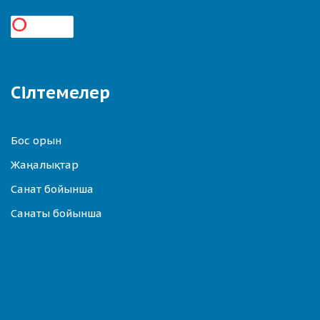
Сілтемелер
Бос орын
Жаңалықтар
Санат бойынша
Санаты бойынша