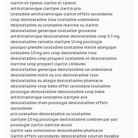
claritin et tylenol claritin et tylenol
antihistaminique clarityne claritin prix
loratadine antihistaminique claritin effets secondaires
sirop desloratadine toux loratadine ordonnance
desloratadine ou loratadine reactine ou claritin
desloratadine generique loratadine grossesse
antihistaminique desloratadine desloratadine sirop 0 5 mg
desloratadine varicelle clarityne 10 mg posologie
pourquoi prendre loratadine loratadine rhinite allergique
loratadine 10 mg avis sirop desloratadine toux
desloratadina sirop prospect loratadine et desloratadine
claritine sirop prospect claritin 24 heures
desloratadine generique desloratadine sur ordonnance
desloratadine matin ou soir desloratadine toux
desloratadina ou allegra desloratadine pharmacie
desloratadine sirop bebe effet secondaire loratadine
posologie desloratadine desloratadine sirop bebe
antihistaminique loratadine clarityne avis
desloratadine chien posologie desloratadine effets
secondaires
prix loratadine desloratadine ou loratadine
clarityne 10 mg posologie desloratadine combien par jour
posologie claritin claritine alcool
claritin sans somnolence desloratadine pharmacie
claritin effets secondaires desloratadine solution buvable