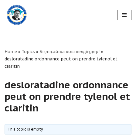
Skip
to
content
Home
»
Topics
»
Біздің сайтқа қош келдіңіздер!
»
desloratadine ordonnance peut on prendre tylenol et
claritin
desloratadine ordonnance
peut on prendre tylenol et
claritin
This topic is empty.