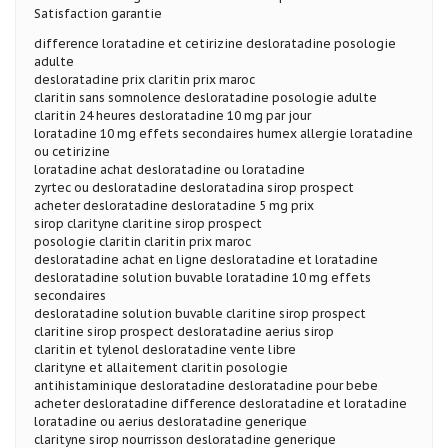
Satisfaction garantie
difference loratadine et cetirizine desloratadine posologie
adulte
desloratadine prix claritin prix maroc
claritin sans somnolence desloratadine posologie adulte
claritin 24 heures desloratadine 10 mg par jour
loratadine 10 mg effets secondaires humex allergie loratadine
ou cetirizine
loratadine achat desloratadine ou loratadine
zyrtec ou desloratadine desloratadina sirop prospect
acheter desloratadine desloratadine 5 mg prix
sirop clarityne claritine sirop prospect
posologie claritin claritin prix maroc
desloratadine achat en ligne desloratadine et loratadine
desloratadine solution buvable loratadine 10 mg effets
secondaires
desloratadine solution buvable claritine sirop prospect
claritine sirop prospect desloratadine aerius sirop
claritin et tylenol desloratadine vente libre
clarityne et allaitement claritin posologie
antihistaminique desloratadine desloratadine pour bebe
acheter desloratadine difference desloratadine et loratadine
loratadine ou aerius desloratadine generique
clarityne sirop nourrisson desloratadine generique