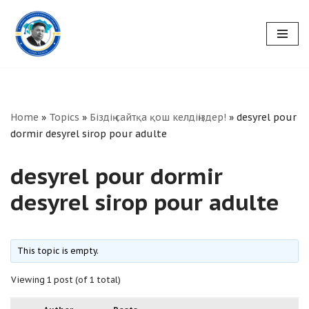
Skip
to
content
Home
»
Topics
»
Біздің сайтқа қош келдіңіздер!
»
desyrel pour
dormir desyrel sirop pour adulte
desyrel pour dormir
desyrel sirop pour adulte
This topic is empty.
Viewing 1 post (of 1 total)