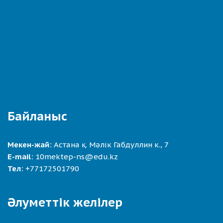
Байланыс
Мекен-жай:
Астана қ. Мәлік Габдуллин к., 7
E-mail:
10mektep-ns@edu.kz
Тел:
+77172501790
Әлуметтік желілер