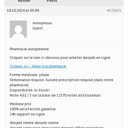
Author
Posts
10.10.2024 at 05:04
#132625
Anonymous
Guest
Pharmacie européenne
Cliquez sur le lien ci-dessous pour acheter desyrel en ligne
Cliquez ici – Allez à la pharmacie
Forme medicale: pilule
Ordonnance requise: Aucune prescription requise (dans notre
pharmacie)
Disponibilité: In Stock!
Note 4,62 / 5 sur la base de 12370 votes d’utilisateurs
Meilleur prix
100% satisfaction garantie
24h support en ligne
desyrel creme desyrel creme
desyrel sirop pour grossir prix desyrel effet secondaire