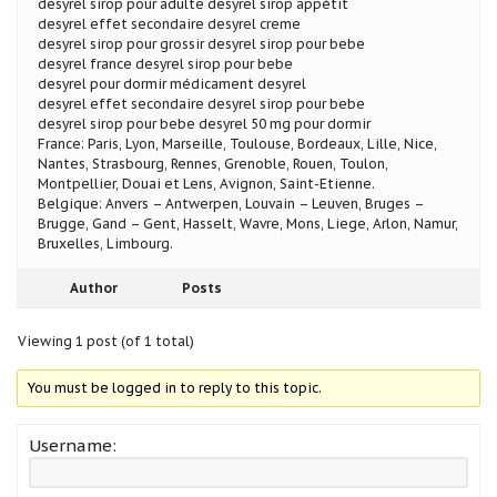
desyrel sirop pour adulte desyrel sirop appétit
desyrel effet secondaire desyrel creme
desyrel sirop pour grossir desyrel sirop pour bebe
desyrel france desyrel sirop pour bebe
desyrel pour dormir médicament desyrel
desyrel effet secondaire desyrel sirop pour bebe
desyrel sirop pour bebe desyrel 50 mg pour dormir
France: Paris, Lyon, Marseille, Toulouse, Bordeaux, Lille, Nice,
Nantes, Strasbourg, Rennes, Grenoble, Rouen, Toulon,
Montpellier, Douai et Lens, Avignon, Saint-Etienne.
Belgique: Anvers – Antwerpen, Louvain – Leuven, Bruges –
Brugge, Gand – Gent, Hasselt, Wavre, Mons, Liege, Arlon, Namur,
Bruxelles, Limbourg.
Author
Posts
Viewing 1 post (of 1 total)
You must be logged in to reply to this topic.
Username: