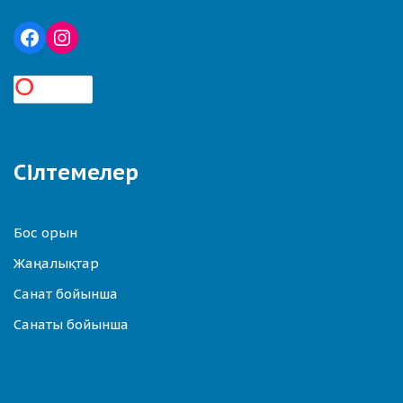
Сілтемелер
Бос орын
Жаңалықтар
Санат бойынша
Санаты бойынша