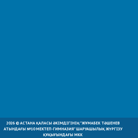
2026 © АСТАНА ҚАЛАСЫ ӘКІМДІГІНІҢ "ЖҰМАБЕК ТӘШЕНЕВ
АТЫНДАҒЫ №10 МЕКТЕП-ГИМНАЗИЯ" ШАРУАШЫЛЫҚ ЖҮРГІЗУ
ҚҰҚЫҒЫНДАҒЫ МКК