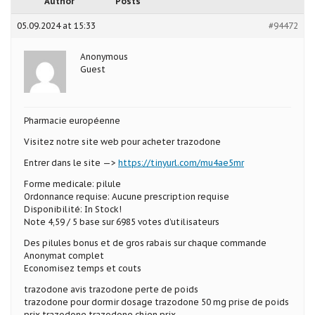
Author
Posts
05.09.2024 at 15:33
#94472
Anonymous
Guest
Pharmacie européenne
Visitez notre site web pour acheter trazodone
Entrer dans le site —>
https://tinyurl.com/mu4ae5mr
Forme medicale: pilule
Ordonnance requise: Aucune prescription requise
Disponibilité: In Stock!
Note 4,59 / 5 base sur 6985 votes d’utilisateurs
Des pilules bonus et de gros rabais sur chaque commande
Anonymat complet
Economisez temps et couts
trazodone avis trazodone perte de poids
trazodone pour dormir dosage trazodone 50 mg prise de poids
prix trazodone trazodone chien prix