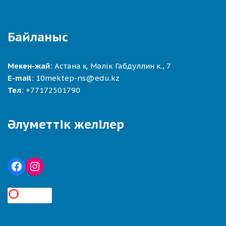
Байланыс
Мекен-жай:
Астана қ. Мәлік Габдуллин к., 7
E-mail:
10mektep-ns@edu.kz
Тел:
+77172501790
Әлуметтік желілер