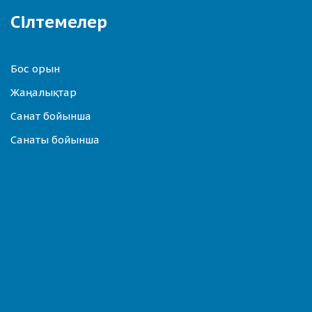
Сілтемелер
Бос орын
Жаңалықтар
Санат бойынша
Санаты бойынша