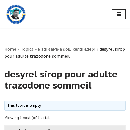
Skip
to
content
Home
»
Topics
»
Біздің сайтқа қош келдіңіздер!
»
desyrel sirop
pour adulte trazodone sommeil
desyrel sirop pour adulte
trazodone sommeil
This topic is empty.
Viewing 1 post (of 1 total)