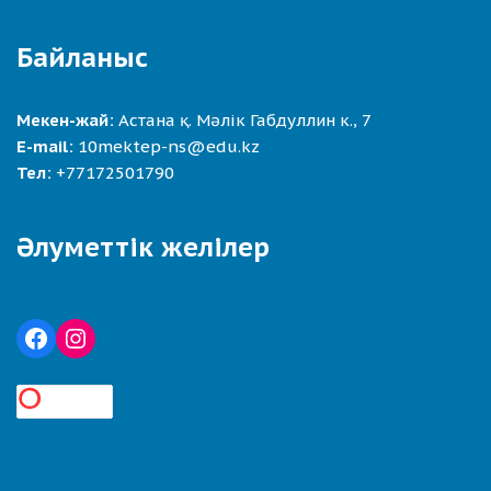
Байланыс
Мекен-жай:
Астана қ. Мәлік Габдуллин к., 7
E-mail:
10mektep-ns@edu.kz
Тел:
+77172501790
Әлуметтік желілер