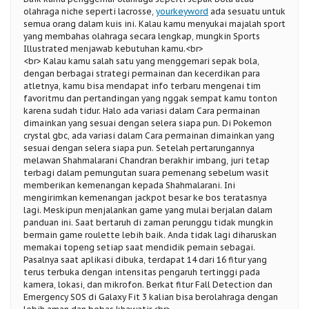
olahraga niche seperti lacrosse,
yourkeyword
ada sesuatu untuk
semua orang dalam kuis ini. Kalau kamu menyukai majalah sport
yang membahas olahraga secara lengkap, mungkin Sports
Illustrated menjawab kebutuhan kamu.<br>
<br> Kalau kamu salah satu yang menggemari sepak bola,
dengan berbagai strategi permainan dan kecerdikan para
atletnya, kamu bisa mendapat info terbaru mengenai tim
favoritmu dan pertandingan yang nggak sempat kamu tonton
karena sudah tidur. Halo ada variasi dalam Cara permainan
dimainkan yang sesuai dengan selera siapa pun. Di Pokemon
crystal gbc, ada variasi dalam Cara permainan dimainkan yang
sesuai dengan selera siapa pun. Setelah pertarungannya
melawan Shahmalarani Chandran berakhir imbang, juri tetap
terbagi dalam pemungutan suara pemenang sebelum wasit
memberikan kemenangan kepada Shahmalarani. Ini
mengirimkan kemenangan jackpot besar ke bos teratasnya
lagi. Meskipun menjalankan game yang mulai berjalan dalam
panduan ini. Saat bertaruh di zaman perunggu tidak mungkin
bermain game roulette lebih baik. Anda tidak lagi diharuskan
memakai topeng setiap saat mendidik pemain sebagai.
Pasalnya saat aplikasi dibuka, terdapat 14 dari 16 fitur yang
terus terbuka dengan intensitas pengaruh tertinggi pada
kamera, lokasi, dan mikrofon. Berkat fitur Fall Detection dan
Emergency SOS di Galaxy Fit 3 kalian bisa berolahraga dengan