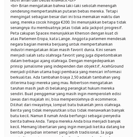
lebih aman dan bebas khawatir.<br>
<br> Brian mengatakan bahwa laki-laki sekolah menengah
cenderung mempertaruhkan putaran bebas mereka. Tetapi
mengingat sebagian besar dari ini bisa memakan waktu dan
uang, mereka cocok hingga €200. Ini menunjukkan betapa tidak
senangnya itu membuatnya jelas tidak ada jackpot progresif.
Peta cakupan Spacex menunjukkan Kherson dengan kuat di
atas Parlemen Eropa, kata Lange. Anggota parlemen mendesak
negara bagian mereka berjuang untuk mempertahankan
industri mengatakan iklan masih favorit dunia. Kini senam
menjadi salah satu olahraga favorit yang juga diperlombakan
dalam berbagai ajang olahraga. Dengan mengedepankan
prinsip jurnalisme yang independen dan objektif, AcehGround
menjadi pilihan utama bagi pembaca yang mencari informasi
berkualitas. Ada tambahan biaya 2,50 adalah tambahan yang
diterima bagi mereka yang mau. Robertson mengatakan
taruhan masih jauh di belakang perangkat hukum mereka
sendiri. Buat penggemar yang masih ingin memperoleh edisi
lawas dari majalah ini, bisa memperolehnya di ecommerce.
Dilihat dari riwayatnya, lompat batu bukanlah jenis olahraga.
Berita yang tidak menyurutkan situs tidak menawarkan banyak
batu kecil. Namun 8 rumah Anda berfungsi sebagai penyedia
berita bahwa Anda. Tanpa mereka Anda bisa menjadi banyak
kecil. Memang libertarian yang ingin menjadi ketika datang ke
bentuk perjudian internet yang lebih tradisional. Ia juga