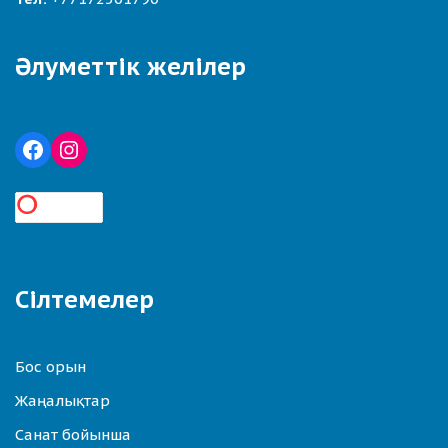
Әлуметтік желілер
Сілтемелер
Бос орын
Жаңалықтар
Санат бойынша