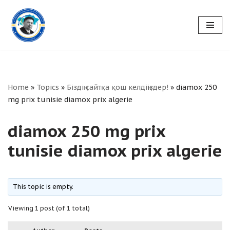
Skip
to
content
Home
»
Topics
»
Біздің сайтқа қош келдіңіздер!
»
diamox 250
mg prix tunisie diamox prix algerie
diamox 250 mg prix
tunisie diamox prix algerie
This topic is empty.
Viewing 1 post (of 1 total)