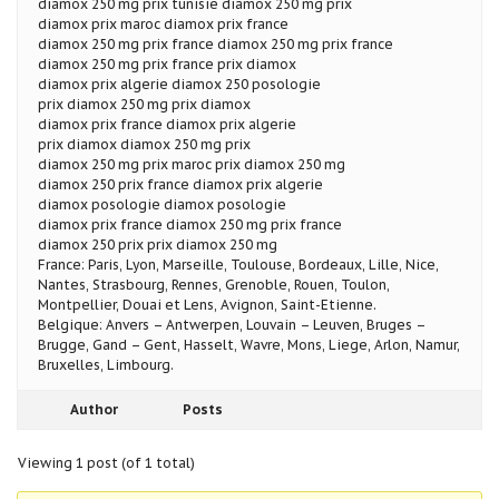
diamox 250 mg prix tunisie diamox 250 mg prix
diamox prix maroc diamox prix france
diamox 250 mg prix france diamox 250 mg prix france
diamox 250 mg prix france prix diamox
diamox prix algerie diamox 250 posologie
prix diamox 250 mg prix diamox
diamox prix france diamox prix algerie
prix diamox diamox 250 mg prix
diamox 250 mg prix maroc prix diamox 250 mg
diamox 250 prix france diamox prix algerie
diamox posologie diamox posologie
diamox prix france diamox 250 mg prix france
diamox 250 prix prix diamox 250 mg
France: Paris, Lyon, Marseille, Toulouse, Bordeaux, Lille, Nice,
Nantes, Strasbourg, Rennes, Grenoble, Rouen, Toulon,
Montpellier, Douai et Lens, Avignon, Saint-Etienne.
Belgique: Anvers – Antwerpen, Louvain – Leuven, Bruges –
Brugge, Gand – Gent, Hasselt, Wavre, Mons, Liege, Arlon, Namur,
Bruxelles, Limbourg.
Author
Posts
Viewing 1 post (of 1 total)