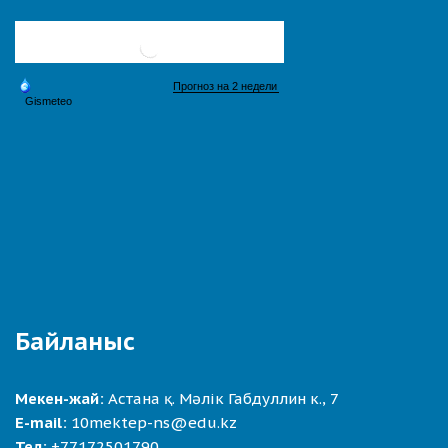
Байланыс
Мекен-жай:
Астана қ. Мәлік Габдуллин к., 7
E-mail:
10mektep-ns@edu.kz
Тел:
+77172501790