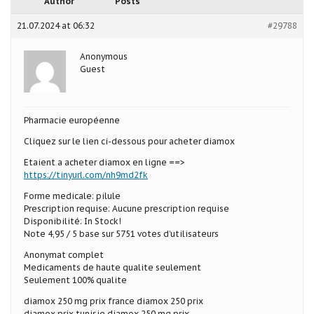
Author
Posts
21.07.2024 at 06:32
#29788
Anonymous
Guest
Pharmacie européenne
Cliquez sur le lien ci-dessous pour acheter diamox
Etaient a acheter diamox en ligne ==>
https://tinyurl.com/nh9md2fk
Forme medicale: pilule
Prescription requise: Aucune prescription requise
Disponibilité: In Stock!
Note 4,95 / 5 base sur 5751 votes d’utilisateurs
Anonymat complet
Medicaments de haute qualite seulement
Seulement 100% qualite
diamox 250 mg prix france diamox 250 prix
diamox prix tunisie diamox 250 mg prix