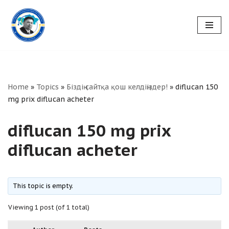
Skip
to
content
Home
»
Topics
»
Біздің сайтқа қош келдіңіздер!
»
diflucan 150
mg prix diflucan acheter
diflucan 150 mg prix
diflucan acheter
This topic is empty.
Viewing 1 post (of 1 total)