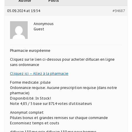
Author
Posts
05.09.2024 at 19:54
#94687
Anonymous
Guest
Pharmacie européenne
Cliquez sur le lien ci-dessous pour acheter diflucan en ligne
sans ordonnance
Cliquez ici – Allez à la pharmacie
Forme medicale: pilule
Ordonnance requise: Aucune prescription requise (dans notre
pharmacie)
Disponibilité: In Stock!
Note 4,85 / 5 base sur 8714 votes d’utilisateurs
Anonymat complet
Pilules bonus et grandes remises sur chaque commande
Economisez temps et couts
diflucan 150 mg prix diflucan 150 mg pour homme