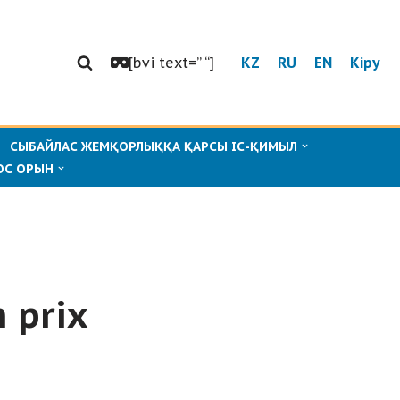
[bvi text=” “]
KZ
RU
EN
Кіру
СЫБАЙЛАС ЖЕМҚОРЛЫҚҚА ҚАРСЫ ІС-ҚИМЫЛ
ОС ОРЫН
 prix