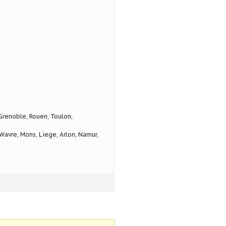
 Grenoble, Rouen, Toulon,
avre, Mons, Liege, Arlon, Namur,