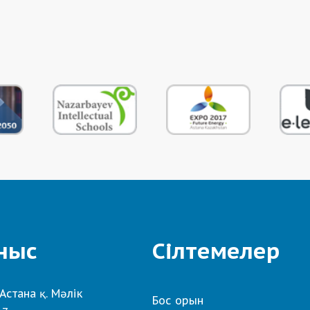
ныс
Сілтемелер
Астана қ. Мәлік
Бос орын