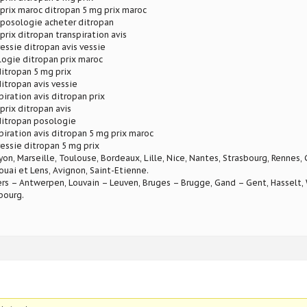
prix maroc ditropan 5 mg prix maroc
 posologie acheter ditropan
prix ditropan transpiration avis
vessie ditropan avis vessie
ogie ditropan prix maroc
ditropan 5 mg prix
ditropan avis vessie
piration avis ditropan prix
prix ditropan avis
ditropan posologie
piration avis ditropan 5 mg prix maroc
vessie ditropan 5 mg prix
Lyon, Marseille, Toulouse, Bordeaux, Lille, Nice, Nantes, Strasbourg, Rennes,
ouai et Lens, Avignon, Saint-Etienne.
rs – Antwerpen, Louvain – Leuven, Bruges – Brugge, Gand – Gent, Hasselt, W
bourg.