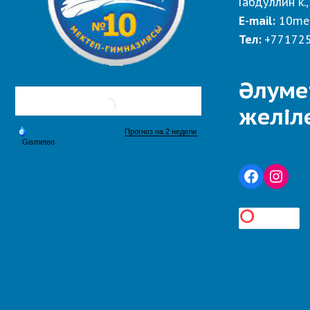
Габдуллин к.,
E-mail:
10me
Тел:
+77172
Әлуме
желіл