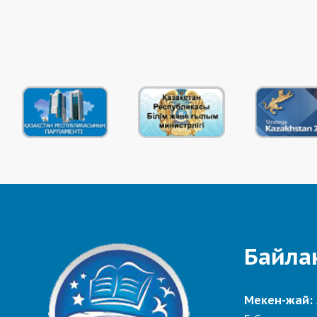
Байла
Мекен-жай: