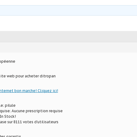
ropéenne
site web pour acheter ditropan
internet bon marche! Cliquez ici!
e: pilule
uise: Aucune prescription requise
In Stock!
ase sur 8111 votes d’utilisateurs
des garantis