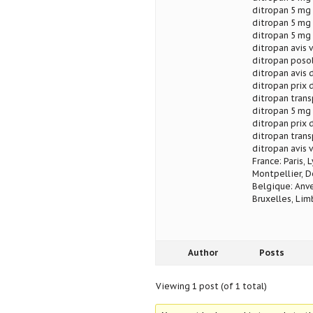
ditropan 5 mg 
ditropan 5 mg
ditropan 5 mg 
ditropan avis 
ditropan posol
ditropan avis 
ditropan prix 
ditropan trans
ditropan 5 mg 
ditropan prix 
ditropan trans
ditropan avis 
France: Paris, 
Montpellier, D
Belgique: Anve
Bruxelles, Lim
Author
Posts
Viewing 1 post (of 1 total)