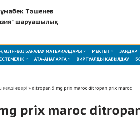
"Жұмабек Тәшенев
азия" шаруашылық
 ӨЗІН-ӨЗІ БАҒАЛАУ МАТЕРИАЛДАРЫ
МЕКТЕП
ЗАҢДАР
ІСТЕМЕЛІК
АТА-АНАЛАРҒА
ВИРТУАЛДЫ ҚАБЫЛДАУ
Б
ш келдіңіздер!
»
ditropan 5 mg prix maroc ditropan prix maroc
mg prix maroc ditropan