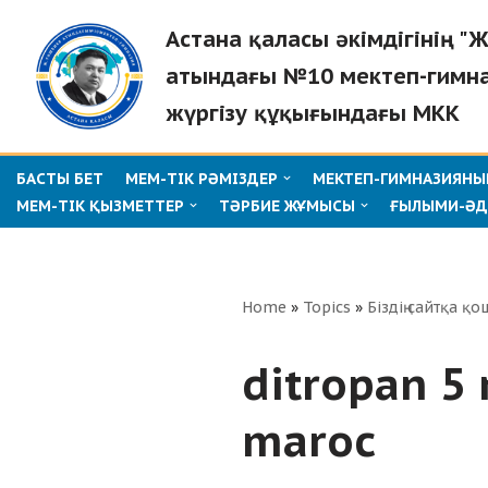
Астана қаласы әкімдігінің 
Skip
атындағы №10 мектеп-гимн
to
жүргізу құқығындағы МКК
content
БАСТЫ БЕТ
МЕМ-ТІК РӘМІЗДЕР
МЕКТЕП-ГИМНАЗИЯНЫҢ
МЕМ-ТІК ҚЫЗМЕТТЕР
ТӘРБИЕ ЖҰМЫСЫ
ҒЫЛЫМИ-ӘД
Home
»
Topics
»
Біздің сайтқа қо
ditropan 5 
maroc