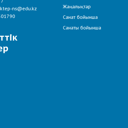
 7
Жаңалықтар
ktep-ns@edu.kz
501790
Санат бойынша
Санаты бойынша
ттік
ер