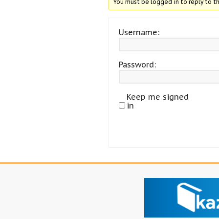
You must be logged in to reply to th
Username:
Password:
Keep me signed
in