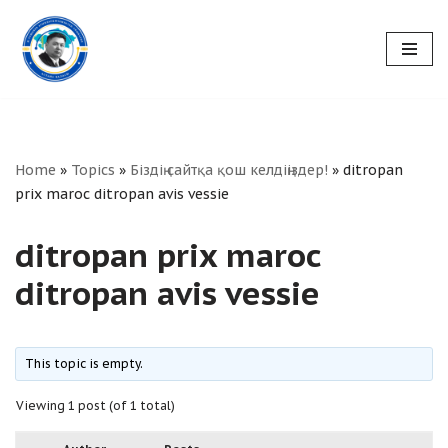
Skip
to
content
Home
»
Topics
»
Біздің сайтқа қош келдіңіздер!
»
ditropan
prix maroc ditropan avis vessie
ditropan prix maroc
ditropan avis vessie
This topic is empty.
Viewing 1 post (of 1 total)