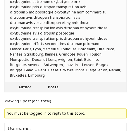
oxybutynine autre nom oxybutynine prix
oxybutynine prix ditropan transpiration avis
ditropan 5 mg posologie oxybutynine nom commercial
ditropan avis ditropan transpiration avis
ditropan avis vessie ditropan et hyperhidrose
oxybutynine transpiration avis ditropan et hyperhidrose
oxybutynine avis ditropan posologie
oxybutynine transpiration prix ditropan et hyperhidrose
oxybutynine effets secondaires ditropan prix maroc
France: Paris, Lyon, Marseille, Toulouse, Bordeaux, Lille, Nice,
Nantes, Strasbourg, Rennes, Grenoble, Rouen, Toulon,
Montpellier, Douai et Lens, Avignon, Saint-Etienne.
Belgique: Anvers – Antwerpen, Louvain – Leuven, Bruges –
Brugge, Gand – Gent, Hasselt, Wavre, Mons, Liege, Arlon, Namur,
Bruxelles, Limbourg.
Author
Posts
Viewing 1 post (of 1 total)
You must be logged in to reply to this topic.
Username: