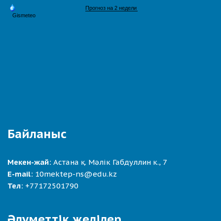
Байланыс
Мекен-жай:
Астана қ. Мәлік Габдуллин к., 7
E-mail:
10mektep-ns@edu.kz
Тел:
+77172501790
Әлуметтік желілер