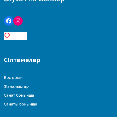
Сілтемелер
Бос орын
Жаңалықтар
Санат бойынша
Санаты бойынша