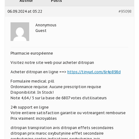
Author
Posts
06.09.2024 at 05:22
#95098
Anonymous
Guest
Pharmacie européenne
Visitez notre site web pour acheter ditropan
Acheter ditropan en ligne ==>
https://tinyurl.com/6r4p898d
Formulaire medical: pill
Ordonnance requise: Aucune prescription requise
Disponibilité: In Stock!
Note 4,64 / 5 sur la base de 6807 votes d’utilisateurs
24h support en ligne
Votre entiere satisfaction garantie ou votreargent rembourse
Prix vraiment incroyables
ditropan transpiration avis ditropan effets secondaires
ditropan prix maroc oxybutynine effet secondaire
oxybutynine contre indications oxybutynine avis