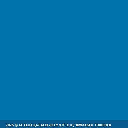
2026 © АСТАНА ҚАЛАСЫ ӘКІМДІГІНІҢ "ЖҰМАБЕК ТӘШЕНЕВ