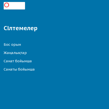
Сілтемелер
Бос орын
Жаңалықтар
Санат бойынша
Санаты бойынша