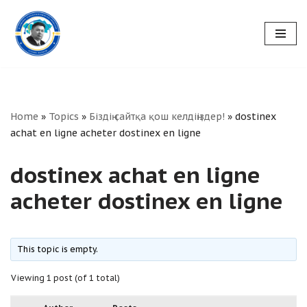
Skip
to
content
Home
»
Topics
»
Біздің сайтқа қош келдіңіздер!
»
dostinex
achat en ligne acheter dostinex en ligne
dostinex achat en ligne
acheter dostinex en ligne
This topic is empty.
Viewing 1 post (of 1 total)