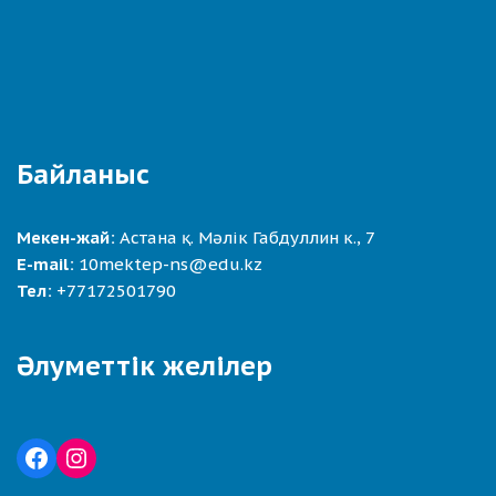
Байланыс
Мекен-жай:
Астана қ. Мәлік Габдуллин к., 7
E-mail:
10mektep-ns@edu.kz
Тел:
+77172501790
Әлуметтік желілер