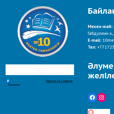
Байла
Мекен-жай:
Габдуллин к.,
E-mail:
10me
Тел:
+77172
Әлуме
желіл