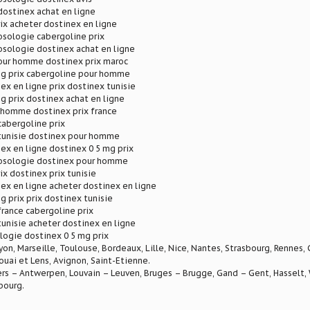
dostinex achat en ligne
ix acheter dostinex en ligne
osologie cabergoline prix
osologie dostinex achat en ligne
our homme dostinex prix maroc
mg prix cabergoline pour homme
ex en ligne prix dostinex tunisie
g prix dostinex achat en ligne
 homme dostinex prix france
cabergoline prix
 tunisie dostinex pour homme
ex en ligne dostinex 0 5 mg prix
osologie dostinex pour homme
ix dostinex prix tunisie
ex en ligne acheter dostinex en ligne
g prix prix dostinex tunisie
france cabergoline prix
tunisie acheter dostinex en ligne
logie dostinex 0 5 mg prix
Lyon, Marseille, Toulouse, Bordeaux, Lille, Nice, Nantes, Strasbourg, Rennes,
ouai et Lens, Avignon, Saint-Etienne.
rs – Antwerpen, Louvain – Leuven, Bruges – Brugge, Gand – Gent, Hasselt, W
bourg.