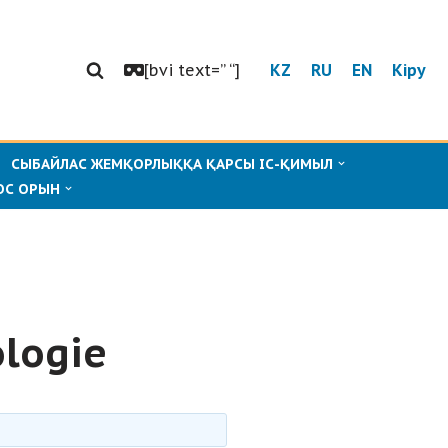
[bvi text=” “]
KZ
RU
EN
Кіру
СЫБАЙЛАС ЖЕМҚОРЛЫҚҚА ҚАРСЫ ІС-ҚИМЫЛ
ОС ОРЫН
ologie