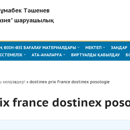
"Жұмабек Тәшенев
азия" шаруашылық
 ӨЗІН-ӨЗІ БАҒАЛАУ МАТЕРИАЛДАРЫ
МЕКТЕП
ЗАҢДАР
ІСТЕМЕЛІК
АТА-АНАЛАРҒА
ВИРТУАЛДЫ ҚАБЫЛДАУ
Б
ш келдіңіздер!
»
dostinex prix france dostinex posologie
ix france dostinex pos