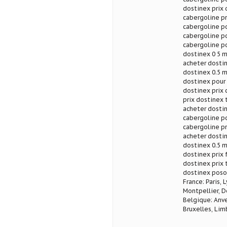
dostinex prix 
cabergoline pr
cabergoline p
cabergoline p
cabergoline p
dostinex 0 5 
acheter dostin
dostinex 0.5 m
dostinex pour
dostinex prix 
prix dostinex
acheter dostin
cabergoline p
cabergoline pr
acheter dostin
dostinex 0.5 m
dostinex prix 
dostinex prix 
dostinex poso
France: Paris, 
Montpellier, D
Belgique: Anve
Bruxelles, Lim