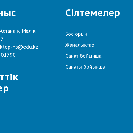
ныс
Сілтемелер
Астана қ. Мәлік
Бос орын
 7
Жаңалықтар
ktep-ns@edu.kz
501790
Санат бойынша
Санаты бойынша
ттік
ер