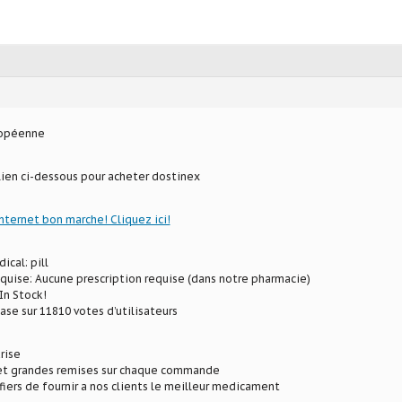
ropéenne
 lien ci-dessous pour acheter dostinex
internet bon marche! Cliquez ici!
ical: pill
equise: Aucune prescription requise (dans notre pharmacie)
In Stock!
ase sur 11810 votes d’utilisateurs
rise
 et grandes remises sur chaque commande
ers de fournir a nos clients le meilleur medicament