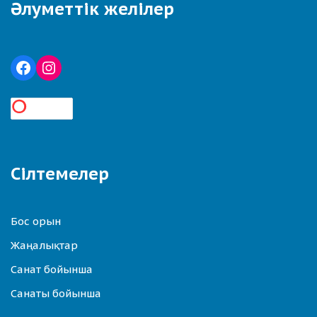
Әлуметтік желілер
Сілтемелер
Бос орын
Жаңалықтар
Санат бойынша
Санаты бойынша