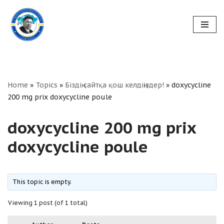
Skip
to
content
Home
»
Topics
»
Біздің сайтқа қош келдіңіздер!
»
doxycycline
200 mg prix doxycycline poule
doxycycline 200 mg prix
doxycycline poule
This topic is empty.
Viewing 1 post (of 1 total)