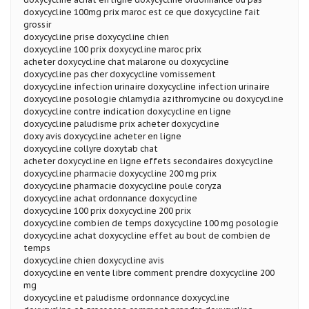
doxycycline 100mg prix maroc est ce que doxycycline fait
grossir
doxycycline prise doxycycline chien
doxycycline 100 prix doxycycline maroc prix
acheter doxycycline chat malarone ou doxycycline
doxycycline pas cher doxycycline vomissement
doxycycline infection urinaire doxycycline infection urinaire
doxycycline posologie chlamydia azithromycine ou doxycycline
doxycycline contre indication doxycycline en ligne
doxycycline paludisme prix acheter doxycycline
doxy avis doxycycline acheter en ligne
doxycycline collyre doxytab chat
acheter doxycycline en ligne effets secondaires doxycycline
doxycycline pharmacie doxycycline 200 mg prix
doxycycline pharmacie doxycycline poule coryza
doxycycline achat ordonnance doxycycline
doxycycline 100 prix doxycycline 200 prix
doxycycline combien de temps doxycycline 100 mg posologie
doxycycline achat doxycycline effet au bout de combien de
temps
doxycycline chien doxycycline avis
doxycycline en vente libre comment prendre doxycycline 200
mg
doxycycline et paludisme ordonnance doxycycline