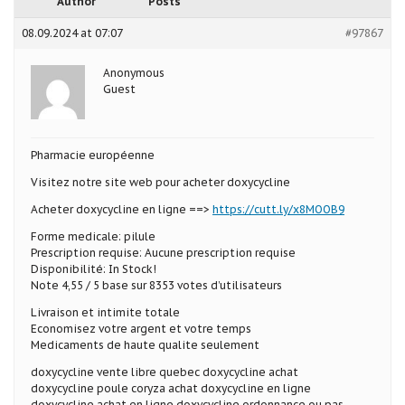
Author
Posts
08.09.2024 at 07:07
#97867
Anonymous
Guest
Pharmacie européenne
Visitez notre site web pour acheter doxycycline
Acheter doxycycline en ligne ==>
https://cutt.ly/x8MOOB9
Forme medicale: pilule
Prescription requise: Aucune prescription requise
Disponibilité: In Stock!
Note 4,55 / 5 base sur 8353 votes d’utilisateurs
Livraison et intimite totale
Economisez votre argent et votre temps
Medicaments de haute qualite seulement
doxycycline vente libre quebec doxycycline achat
doxycycline poule coryza achat doxycycline en ligne
doxycycline achat en ligne doxycycline ordonnance ou pas