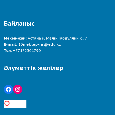
Байланыс
Мекен-жай:
Астана қ. Мәлік Габдуллин к., 7
E-mail:
10mektep-ns@edu.kz
Тел:
+77172501790
Әлуметтік желілер