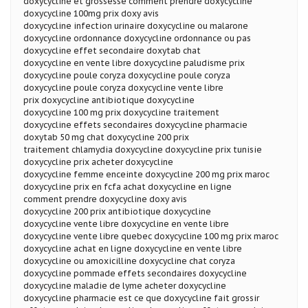
doxycycline et grossesse comment prendre doxycycline
doxycycline 100mg prix doxy avis
doxycycline infection urinaire doxycycline ou malarone
doxycycline ordonnance doxycycline ordonnance ou pas
doxycycline effet secondaire doxytab chat
doxycycline en vente libre doxycycline paludisme prix
doxycycline poule coryza doxycycline poule coryza
doxycycline poule coryza doxycycline vente libre
prix doxycycline antibiotique doxycycline
doxycycline 100 mg prix doxycycline traitement
doxycycline effets secondaires doxycycline pharmacie
doxytab 50 mg chat doxycycline 200 prix
traitement chlamydia doxycycline doxycycline prix tunisie
doxycycline prix acheter doxycycline
doxycycline femme enceinte doxycycline 200 mg prix maroc
doxycycline prix en fcfa achat doxycycline en ligne
comment prendre doxycycline doxy avis
doxycycline 200 prix antibiotique doxycycline
doxycycline vente libre doxycycline en vente libre
doxycycline vente libre quebec doxycycline 100 mg prix maroc
doxycycline achat en ligne doxycycline en vente libre
doxycycline ou amoxicilline doxycycline chat coryza
doxycycline pommade effets secondaires doxycycline
doxycycline maladie de lyme acheter doxycycline
doxycycline pharmacie est ce que doxycycline fait grossir