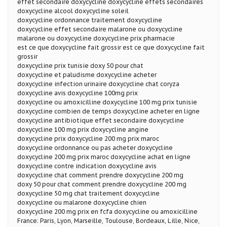
effet secondaire doxycycline doxycycline effets secondaires
doxycycline alcool doxycycline soleil
doxycycline ordonnance traitement doxycycline
doxycycline effet secondaire malarone ou doxycycline
malarone ou doxycycline doxycycline prix pharmacie
est ce que doxycycline fait grossir est ce que doxycycline fait
grossir
doxycycline prix tunisie doxy 50 pour chat
doxycycline et paludisme doxycycline acheter
doxycycline infection urinaire doxycycline chat coryza
doxycycline avis doxycycline 100mg prix
doxycycline ou amoxicilline doxycycline 100 mg prix tunisie
doxycycline combien de temps doxycycline acheter en ligne
doxycycline antibiotique effet secondaire doxycycline
doxycycline 100 mg prix doxycycline angine
doxycycline prix doxycycline 200 mg prix maroc
doxycycline ordonnance ou pas acheter doxycycline
doxycycline 200 mg prix maroc doxycycline achat en ligne
doxycycline contre indication doxycycline avis
doxycycline chat comment prendre doxycycline 200 mg
doxy 50 pour chat comment prendre doxycycline 200 mg
doxycycline 50 mg chat traitement doxycycline
doxycycline ou malarone doxycycline chien
doxycycline 200 mg prix en fcfa doxycycline ou amoxicilline
France: Paris, Lyon, Marseille, Toulouse, Bordeaux, Lille, Nice,