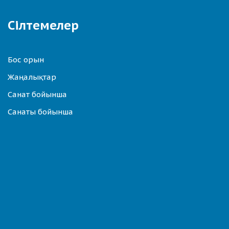
Сілтемелер
Бос орын
Жаңалықтар
Санат бойынша
Санаты бойынша