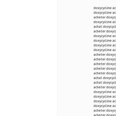
doxycycline ac
doxycycline ac
acheter doxycy
doxycycline ac
achat doxycycl
acheter doxycy
doxycycline ac
doxycycline ac
doxycycline ac
doxycycline ac
acheter doxycy
acheter doxycy
acheter doxycy
acheter doxycy
acheter doxycy
achat doxycycl
achat doxycycl
acheter doxycy
doxycycline ac
doxycycline ac
doxycycline ac
doxycycline ac
acheter doxycy
acheter doxycy