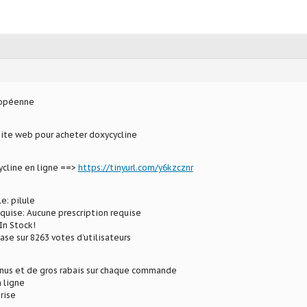
ropéenne
site web pour acheter doxycycline
ycline en ligne ==>
https://tinyurl.com/y6kzcznr
e: pilule
equise: Aucune prescription requise
In Stock!
ase sur 8263 votes d’utilisateurs
onus et de gros rabais sur chaque commande
 ligne
rise