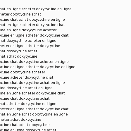
hat en ligne acheter doxycycline en ligne
heter doxycycline achat
cline chat achat doxycycline en ligne
hat en ligne acheter doxycycline chat
ine en ligne doxycycline acheter
cline en ligne acheter doxycycline chat
hat doxycycline acheter en ligne
heter en ligne acheter doxycycline
hat doxycycline achat
hat achat doxycycline
cline chat doxycycline acheter en ligne
cline en ligne acheter doxycycline en ligne
cline doxycycline acheter
cline acheter doxycycline chat
cline chat doxycycline achat en ligne
ine doxycycline achat en ligne
ine en ligne acheter doxycycline chat
cline chat doxycycline achat
hat acheter doxycycline en ligne
heter en ligne acheter doxycycline chat
hat en ligne achat doxycycline en ligne
heter achat doxycycline
cline chat achat doxycycline
cline en ligne doxycycline achat