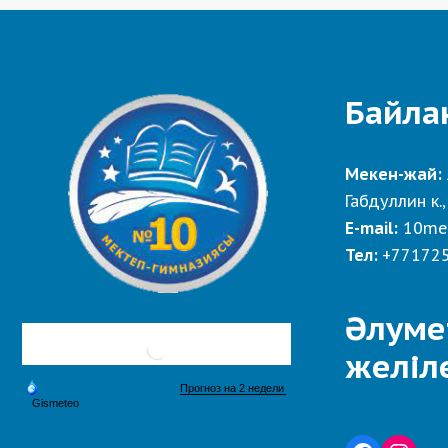
Байла
Мекен-жай:
Габдуллин к.,
E-mail:
10me
Тел:
+77172
Әлуме
желіл