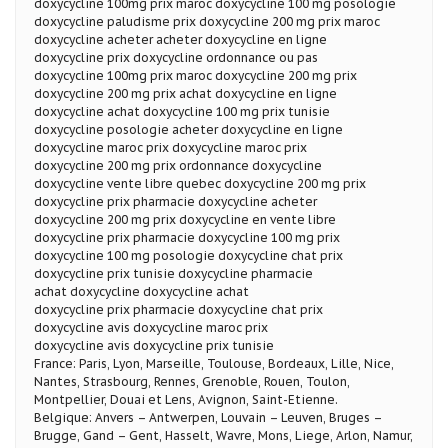
doxycycline 100mg prix maroc doxycycline 100 mg posologie
doxycycline paludisme prix doxycycline 200 mg prix maroc
doxycycline acheter acheter doxycycline en ligne
doxycycline prix doxycycline ordonnance ou pas
doxycycline 100mg prix maroc doxycycline 200 mg prix
doxycycline 200 mg prix achat doxycycline en ligne
doxycycline achat doxycycline 100 mg prix tunisie
doxycycline posologie acheter doxycycline en ligne
doxycycline maroc prix doxycycline maroc prix
doxycycline 200 mg prix ordonnance doxycycline
doxycycline vente libre quebec doxycycline 200 mg prix
doxycycline prix pharmacie doxycycline acheter
doxycycline 200 mg prix doxycycline en vente libre
doxycycline prix pharmacie doxycycline 100 mg prix
doxycycline 100 mg posologie doxycycline chat prix
doxycycline prix tunisie doxycycline pharmacie
achat doxycycline doxycycline achat
doxycycline prix pharmacie doxycycline chat prix
doxycycline avis doxycycline maroc prix
doxycycline avis doxycycline prix tunisie
France: Paris, Lyon, Marseille, Toulouse, Bordeaux, Lille, Nice,
Nantes, Strasbourg, Rennes, Grenoble, Rouen, Toulon,
Montpellier, Douai et Lens, Avignon, Saint-Etienne.
Belgique: Anvers – Antwerpen, Louvain – Leuven, Bruges –
Brugge, Gand – Gent, Hasselt, Wavre, Mons, Liege, Arlon, Namur,