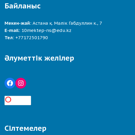
Байланыс
Мекен-жай:
Астана қ. Мәлік Габдуллин к., 7
E-mail:
10mektep-ns@edu.kz
Тел:
+77172501790
Әлуметтік желілер
Сілтемелер