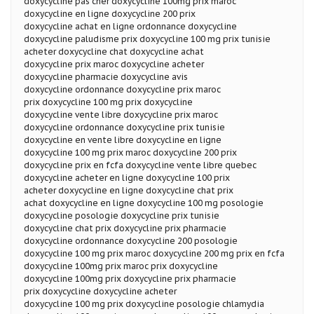
doxycycline pas cher doxycycline 100mg prix maroc
doxycycline en ligne doxycycline 200 prix
doxycycline achat en ligne ordonnance doxycycline
doxycycline paludisme prix doxycycline 100 mg prix tunisie
acheter doxycycline chat doxycycline achat
doxycycline prix maroc doxycycline acheter
doxycycline pharmacie doxycycline avis
doxycycline ordonnance doxycycline prix maroc
prix doxycycline 100 mg prix doxycycline
doxycycline vente libre doxycycline prix maroc
doxycycline ordonnance doxycycline prix tunisie
doxycycline en vente libre doxycycline en ligne
doxycycline 100 mg prix maroc doxycycline 200 prix
doxycycline prix en fcfa doxycycline vente libre quebec
doxycycline acheter en ligne doxycycline 100 prix
acheter doxycycline en ligne doxycycline chat prix
achat doxycycline en ligne doxycycline 100 mg posologie
doxycycline posologie doxycycline prix tunisie
doxycycline chat prix doxycycline prix pharmacie
doxycycline ordonnance doxycycline 200 posologie
doxycycline 100 mg prix maroc doxycycline 200 mg prix en fcfa
doxycycline 100mg prix maroc prix doxycycline
doxycycline 100mg prix doxycycline prix pharmacie
prix doxycycline doxycycline acheter
doxycycline 100 mg prix doxycycline posologie chlamydia