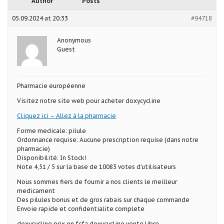
Author
Posts
05.09.2024 at 20:33
#94718
Anonymous
Guest
Pharmacie européenne
Visitez notre site web pour acheter doxycycline
Cliquez ici – Allez à la pharmacie
Forme medicale: pilule
Ordonnance requise: Aucune prescription requise (dans notre
pharmacie)
Disponibilité: In Stock!
Note 4,51 / 5 sur la base de 10083 votes d’utilisateurs
Nous sommes fiers de fournir a nos clients le meilleur
medicament
Des pilules bonus et de gros rabais sur chaque commande
Envoie rapide et confidentialite complete
doxycycline prix en fcfa doxycycline vente libre