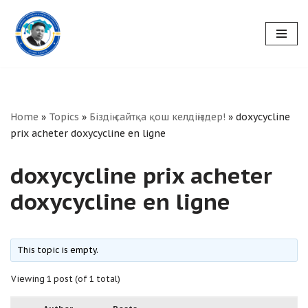
Skip
to
content
Home
»
Topics
»
Біздің сайтқа қош келдіңіздер!
»
doxycycline
prix acheter doxycycline en ligne
doxycycline prix acheter
doxycycline en ligne
This topic is empty.
Viewing 1 post (of 1 total)