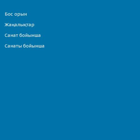
Бос орын
Жаңалықтар
Санат бойынша
Санаты бойынша