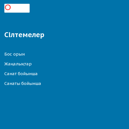
Сілтемелер
Бос орын
Жаңалықтар
Санат бойынша
Санаты бойынша