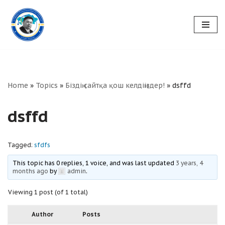
Skip
to
content
Home
»
Topics
»
Біздің сайтқа қош келдіңіздер!
»
dsffd
dsffd
Tagged:
sfdfs
This topic has 0 replies, 1 voice, and was last updated
3 years, 4
months ago
by
admin
.
Viewing 1 post (of 1 total)
Author
Posts