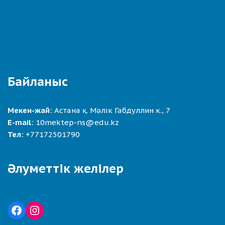
Байланыс
Мекен-жай:
Астана қ. Мәлік Габдуллин к., 7
E-mail:
10mektep-ns@edu.kz
Тел:
+77172501790
Әлуметтік желілер