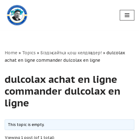
Skip
to
content
Home
»
Topics
»
Біздің сайтқа қош келдіңіздер!
»
dulcolax
achat en ligne commander dulcolax en ligne
dulcolax achat en ligne
commander dulcolax en
ligne
This topic is empty.
Viewing 1 post (of 1 total)