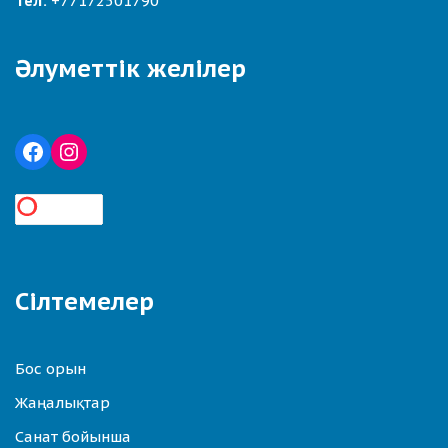
Тел:
+77172501790
Әлуметтік желілер
Сілтемелер
Бос орын
Жаңалықтар
Санат бойынша