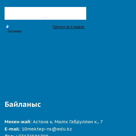
Байланыс
Мекен-жай:
Астана қ. Мәлік Габдуллин к., 7
E-mail:
10mektep-ns@edu.kz