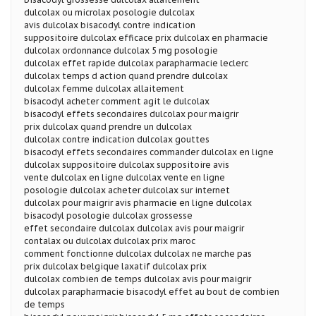
dulcolax ou microlax posologie dulcolax
avis dulcolax bisacodyl contre indication
suppositoire dulcolax efficace prix dulcolax en pharmacie
dulcolax ordonnance dulcolax 5 mg posologie
dulcolax effet rapide dulcolax parapharmacie leclerc
dulcolax temps d action quand prendre dulcolax
dulcolax femme dulcolax allaitement
bisacodyl acheter comment agit le dulcolax
bisacodyl effets secondaires dulcolax pour maigrir
prix dulcolax quand prendre un dulcolax
dulcolax contre indication dulcolax gouttes
bisacodyl effets secondaires commander dulcolax en ligne
dulcolax suppositoire dulcolax suppositoire avis
vente dulcolax en ligne dulcolax vente en ligne
posologie dulcolax acheter dulcolax sur internet
dulcolax pour maigrir avis pharmacie en ligne dulcolax
bisacodyl posologie dulcolax grossesse
effet secondaire dulcolax dulcolax avis pour maigrir
contalax ou dulcolax dulcolax prix maroc
comment fonctionne dulcolax dulcolax ne marche pas
prix dulcolax belgique laxatif dulcolax prix
dulcolax combien de temps dulcolax avis pour maigrir
dulcolax parapharmacie bisacodyl effet au bout de combien
de temps