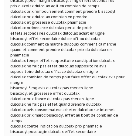
bisacodyl pour maigrir bisacodyl 5 mg effets secondaires
prix dulcolax dulcolax agit en combien de temps
dulcolax prix remboursement comment prendre bisacodyl
dulcolax prix dulcolax combien en prendre
dulcolax et grossesse dulcolax pharmacie
dulcolax ordonnance dulcolax perte de poids
effets secondaires dulcolax dulcolax achat en ligne
bisacodyl effet secondaire dulcosoft ou dulcolax
dulcolax comment ca marche dulcolax comment ca marche
quand et comment prendre dulcolax prix du dulcolax en
pharmacie
dulcolax temps effet suppositoire constipation dulcolax
dulcolax ne fait pas effet dulcolax suppositoire avis
suppositoire dulcolax efficace dulcolax en ligne
dulcolax combien de temps pour faire effet dulcolax avis pour
maigrir
bisacodyl 5 mg avis dulcolax pas cher en ligne
bisacodyl et grossesse effet dulcolax
dulcolax prix france dulcolax pas cher en ligne
dulcolax ne fait pas effet quand prendre dulcolax
dulcolax avis consommateur acheter dulcolax sur internet
dulcolax prix maroc bisacodyl effet au bout de combien de
temps
dulcolax contre indication dulcolax prix pharmacie
bisacodyl posologie dulcolax effet secondaire