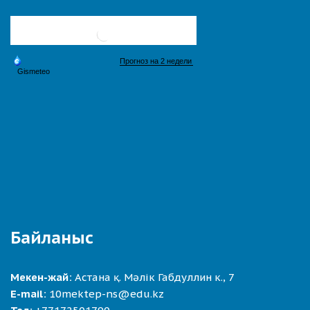
Байланыс
Мекен-жай:
Астана қ. Мәлік Габдуллин к., 7
E-mail:
10mektep-ns@edu.kz