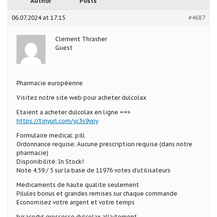
Author
Posts
06.07.2024 at 17:15
#4687
Clement Thrasher
Guest
Pharmacie européenne
Visitez notre site web pour acheter dulcolax
Etaient a acheter dulcolax en ligne ==>
https://tinyurl.com/yc3s9vpy
Formulaire medical: pill
Ordonnance requise: Aucune prescription requise (dans notre
pharmacie)
Disponibilité: In Stock!
Note 4,59 / 5 sur la base de 11976 votes d’utilisateurs
Medicaments de haute qualite seulement
Pilules bonus et grandes remises sur chaque commande
Economisez votre argent et votre temps
bisacodyl grossesse dulcolax allaitement