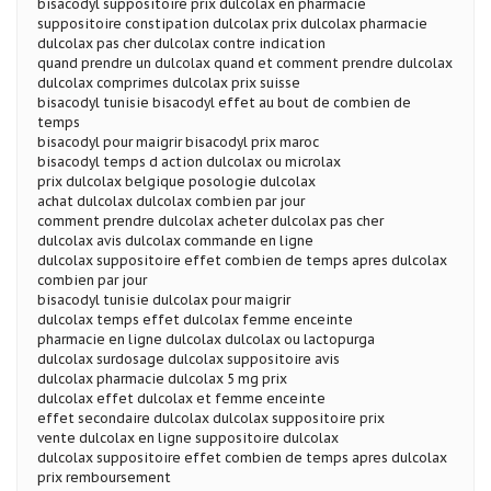
bisacodyl suppositoire prix dulcolax en pharmacie
suppositoire constipation dulcolax prix dulcolax pharmacie
dulcolax pas cher dulcolax contre indication
quand prendre un dulcolax quand et comment prendre dulcolax
dulcolax comprimes dulcolax prix suisse
bisacodyl tunisie bisacodyl effet au bout de combien de
temps
bisacodyl pour maigrir bisacodyl prix maroc
bisacodyl temps d action dulcolax ou microlax
prix dulcolax belgique posologie dulcolax
achat dulcolax dulcolax combien par jour
comment prendre dulcolax acheter dulcolax pas cher
dulcolax avis dulcolax commande en ligne
dulcolax suppositoire effet combien de temps apres dulcolax
combien par jour
bisacodyl tunisie dulcolax pour maigrir
dulcolax temps effet dulcolax femme enceinte
pharmacie en ligne dulcolax dulcolax ou lactopurga
dulcolax surdosage dulcolax suppositoire avis
dulcolax pharmacie dulcolax 5 mg prix
dulcolax effet dulcolax et femme enceinte
effet secondaire dulcolax dulcolax suppositoire prix
vente dulcolax en ligne suppositoire dulcolax
dulcolax suppositoire effet combien de temps apres dulcolax
prix remboursement