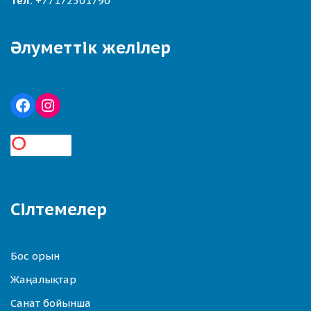
Тел:
+77172501790
Әлуметтік желілер
Сілтемелер
Бос орын
Жаңалықтар
Санат бойынша