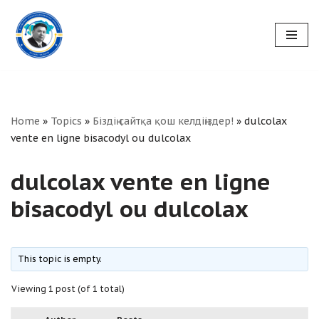
Skip
to
content
Home
»
Topics
»
Біздің сайтқа қош келдіңіздер!
»
dulcolax
vente en ligne bisacodyl ou dulcolax
dulcolax vente en ligne
bisacodyl ou dulcolax
This topic is empty.
Viewing 1 post (of 1 total)