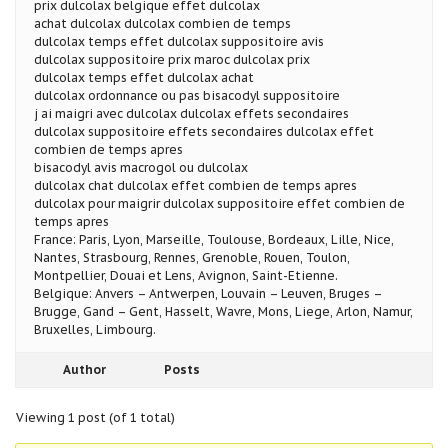
prix dulcolax belgique effet dulcolax
achat dulcolax dulcolax combien de temps
dulcolax temps effet dulcolax suppositoire avis
dulcolax suppositoire prix maroc dulcolax prix
dulcolax temps effet dulcolax achat
dulcolax ordonnance ou pas bisacodyl suppositoire
j ai maigri avec dulcolax dulcolax effets secondaires
dulcolax suppositoire effets secondaires dulcolax effet
combien de temps apres
bisacodyl avis macrogol ou dulcolax
dulcolax chat dulcolax effet combien de temps apres
dulcolax pour maigrir dulcolax suppositoire effet combien de
temps apres
France: Paris, Lyon, Marseille, Toulouse, Bordeaux, Lille, Nice,
Nantes, Strasbourg, Rennes, Grenoble, Rouen, Toulon,
Montpellier, Douai et Lens, Avignon, Saint-Etienne.
Belgique: Anvers – Antwerpen, Louvain – Leuven, Bruges –
Brugge, Gand – Gent, Hasselt, Wavre, Mons, Liege, Arlon, Namur,
Bruxelles, Limbourg.
Author
Posts
Viewing 1 post (of 1 total)