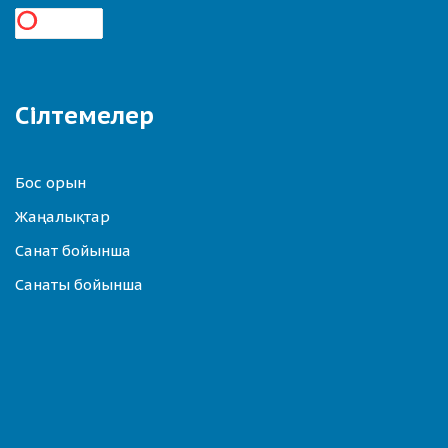
Сілтемелер
Бос орын
Жаңалықтар
Санат бойынша
Санаты бойынша