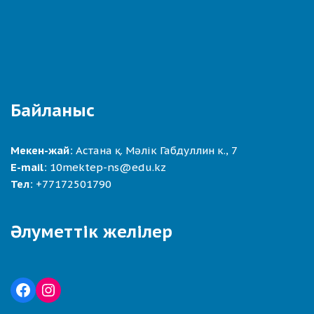
Байланыс
Мекен-жай:
Астана қ. Мәлік Габдуллин к., 7
E-mail:
10mektep-ns@edu.kz
Тел:
+77172501790
Әлуметтік желілер