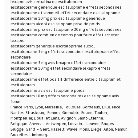
lexapro avis sertralina ou escitalopram
escitaloprame generique escitaloprame effets secondaires
escitaloprame et sommeil effet secondaire escitaloprame
escitaloprame 10 mg prix escitaloprame generique
escitalopram alcool escitalopram prise de poids
escitaloprame prix escitaloprame 20 mg effets secondaires
escitaloprame combien de temps pour faire effet acheter
lexapro
escitalopram generique escitaloprame alcool
escitaloprame 5 mg effets secondaires escitalopram effet
secondaire
escitaloprame 5 mg avis lexapro effets secondaires
escitaloprame 10 mg effet secondaire lexapro effets
secondaires
escitaloprame effet positif difference entre citalopram et
escitalopram
escitaloprame avis escitaloprame poids
escitalopram 10 mg effets secondaires escitaloprame avis
forum
France: Paris, Lyon, Marseille, Toulouse, Bordeaux, Lille, Nice,
Nantes, Strasbourg, Rennes, Grenoble, Rouen, Toulon,
Montpellier, Douai et Lens, Avignon, Saint-Etienne.
Belgique: Anvers – Antwerpen, Louvain – Leuven, Bruges –
Brugge, Gand – Gent, Hasselt, Wavre, Mons, Liege, Arlon, Namur,
Bruxelles, Limbourg.