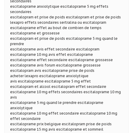
secondaires
escitaloprame anxiolytique escitaloprame 5 mg effets
secondaires
escitalopram et prise de poids escitalopram et prise de poids
lexapro effets secondaires sertralina ou escitalopram
escitaloprame effet au bout de combien de temps
escitaloprame et grossesse
escitalopram et prise de poids escitaloprame 5 mg quand le
prendre
escitaloprame avis effet secondaire escitalopram
escitaloprame 10 mg avis effet escitaloprame
escitaloprame effet secondaire escitaloprame grossesse
escitaloprame avis forum escitaloprame grossesse
escitalopram avis escitaloprame prise de poids
acheter lexapro escitaloprame anxiolytique
avis escitaloprame escitaloprame 5 mg effet
escitalopram et alcool escitalopram effet secondaire
escitaloprame 10 mg effets secondaires escitaloprame 10 mg
avis
escitaloprame 5 mg quand le prendre escitaloprame
anxiolytique
escitaloprame 10 mg effet secondaire escitaloprame 10 mg
effet secondaire
escitaloprame prix belgique escitalopram prise de poids
escitaloprame 15 mg avis escitaloprame et sommeil