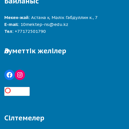
Байланыс
Мекен-жай:
Астана қ. Мәлік Габдуллин к., 7
E-mail:
10mektep-ns@edu.kz
Тел:
+77172501790
Әлуметтік желілер
Сілтемелер