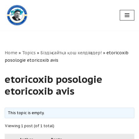
Skip
to
content
Home
»
Topics
»
Біздің сайтқа қош келдіңіздер!
»
etoricoxib
posologie etoricoxib avis
etoricoxib posologie
etoricoxib avis
This topic is empty.
Viewing 1 post (of 1 total)