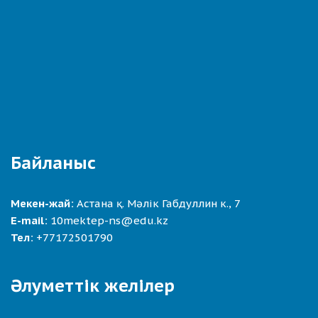
Байланыс
Мекен-жай:
Астана қ. Мәлік Габдуллин к., 7
E-mail:
10mektep-ns@edu.kz
Тел:
+77172501790
Әлуметтік желілер