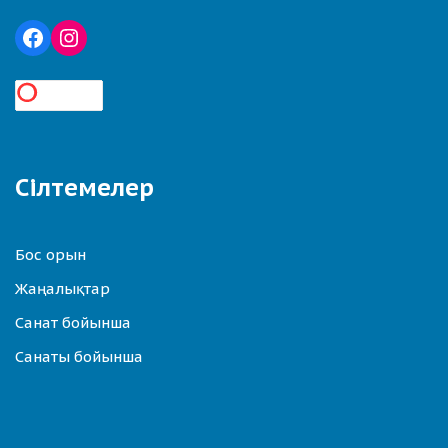
Сілтемелер
Бос орын
Жаңалықтар
Санат бойынша
Санаты бойынша