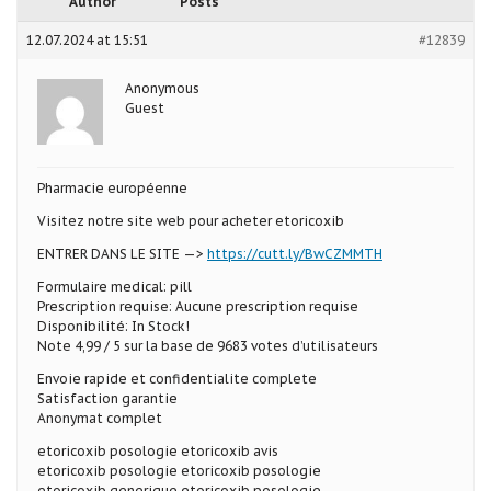
Author
Posts
12.07.2024 at 15:51
#12839
Anonymous
Guest
Pharmacie européenne
Visitez notre site web pour acheter etoricoxib
ENTRER DANS LE SITE —>
https://cutt.ly/BwCZMMTH
Formulaire medical: pill
Prescription requise: Aucune prescription requise
Disponibilité: In Stock!
Note 4,99 / 5 sur la base de 9683 votes d’utilisateurs
Envoie rapide et confidentialite complete
Satisfaction garantie
Anonymat complet
etoricoxib posologie etoricoxib avis
etoricoxib posologie etoricoxib posologie
etoricoxib generique etoricoxib posologie