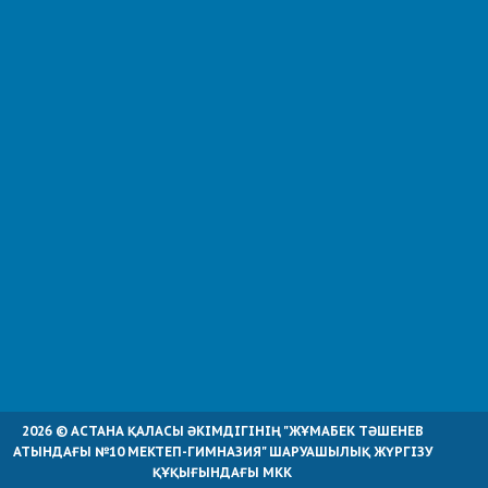
2026 © АСТАНА ҚАЛАСЫ ӘКІМДІГІНІҢ "ЖҰМАБЕК ТӘШЕНЕВ
АТЫНДАҒЫ №10 МЕКТЕП-ГИМНАЗИЯ" ШАРУАШЫЛЫҚ ЖҮРГІЗУ
ҚҰҚЫҒЫНДАҒЫ МКК