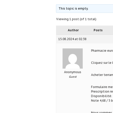
This topic is empty.
Viewing 1 post (of 1 total)
Author
Posts
15.08.2024 at 02:38
Pharmacie eu
Cliquez sur le
Anonymous
Acheter terra
Guest
Formulaire med
Prescription r
Disponibilité: 
Note 4,68 / 5 b
Nous sommes fi