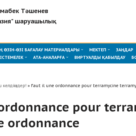
Жұмабек Тәшенев
зия" шаруашылық
 ӨЗІН-ӨЗІ БАҒАЛАУ МАТЕРИАЛДАРЫ
МЕКТЕП
ЗАҢДАР
ІСТЕМЕЛІК
АТА-АНАЛАРҒА
ВИРТУАЛДЫ ҚАБЫЛДАУ
Б
ш келдіңіздер!
»
faut il une ordonnance pour terramycine terram
e ordonnance pour terr
e ordonnance