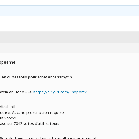
ropéenne
 lien ci-dessous pour acheter terramycin
mycin en ligne ==>
https://tinyurl.com/5heperfx
ical: pill
equise: Aucune prescription requise
In Stock!
ase sur 7042 votes d’utilisateurs
ers de fournir a nos clients le meilleur medicament