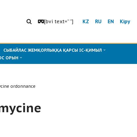
[bvi text=” “]
KZ
RU
EN
Кіру
СЫБАЙЛАС ЖЕМҚОРЛЫҚҚА ҚАРСЫ ІС-ҚИМЫЛ
ОС ОРЫН
ycine ordonnance
amycine