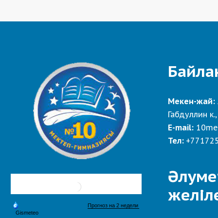
Байла
Мекен-жай:
Габдуллин к.,
E-mail:
10me
Тел:
+77172
Әлуме
желіл