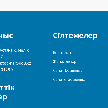
ныс
Сілтемелер
Астана қ. Мәлік
Бос орын
 7
Жаңалықтар
ktep-ns@edu.kz
501790
Санат бойынша
Санаты бойынша
ттік
ер