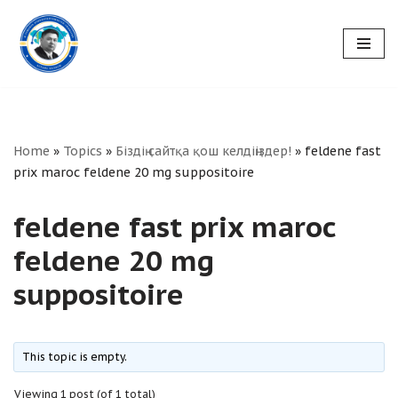
Skip
to
content
Home
»
Topics
»
Біздің сайтқа қош келдіңіздер!
»
feldene fast
prix maroc feldene 20 mg suppositoire
feldene fast prix maroc
feldene 20 mg
suppositoire
This topic is empty.
Viewing 1 post (of 1 total)