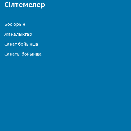
Сілтемелер
Бос орын
Жаңалықтар
Санат бойынша
Санаты бойынша