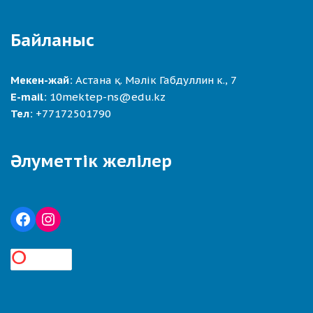
Байланыс
Мекен-жай:
Астана қ. Мәлік Габдуллин к., 7
E-mail:
10mektep-ns@edu.kz
Тел:
+77172501790
Әлуметтік желілер