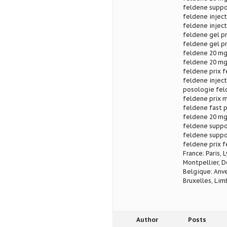
feldene suppos
feldene inject
feldene inject
feldene gel pr
feldene gel pr
feldene 20 mg
feldene 20 mg 
feldene prix 
feldene inject
posologie fel
feldene prix 
feldene fast 
feldene 20 mg
feldene suppos
feldene suppos
feldene prix f
France: Paris, 
Montpellier, D
Belgique: Anve
Bruxelles, Lim
Author
Posts