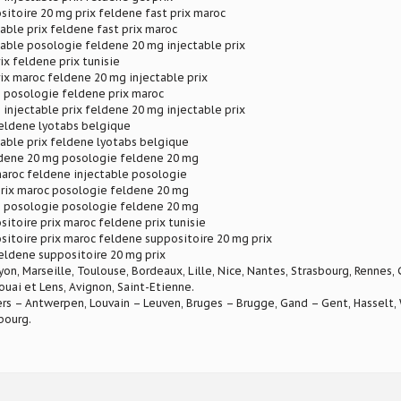
itoire 20 mg prix feldene fast prix maroc
able prix feldene fast prix maroc
able posologie feldene 20 mg injectable prix
ix feldene prix tunisie
ix maroc feldene 20 mg injectable prix
 posologie feldene prix maroc
injectable prix feldene 20 mg injectable prix
feldene lyotabs belgique
able prix feldene lyotabs belgique
dene 20 mg posologie feldene 20 mg
maroc feldene injectable posologie
prix maroc posologie feldene 20 mg
 posologie posologie feldene 20 mg
itoire prix maroc feldene prix tunisie
itoire prix maroc feldene suppositoire 20 mg prix
eldene suppositoire 20 mg prix
Lyon, Marseille, Toulouse, Bordeaux, Lille, Nice, Nantes, Strasbourg, Rennes,
ouai et Lens, Avignon, Saint-Etienne.
rs – Antwerpen, Louvain – Leuven, Bruges – Brugge, Gand – Gent, Hasselt, W
bourg.