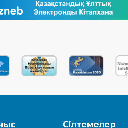
ныс
Сілтемелер