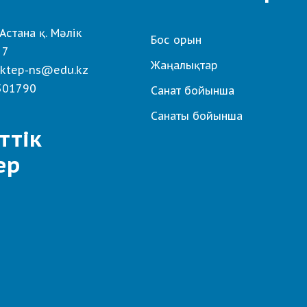
Астана қ. Мәлік
Бос орын
 7
Жаңалықтар
ktep-ns@edu.kz
501790
Санат бойынша
Санаты бойынша
ттік
ер