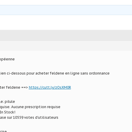
ropéenne
 lien ci-dessous pour acheter feldene en ligne sans ordonnance
eter feldene ==>
https://cutt.ly/zOsXM0R
e: pilule
uise: Aucune prescription requise
In Stock!
ase sur 10559 votes d’utilisateurs
rise