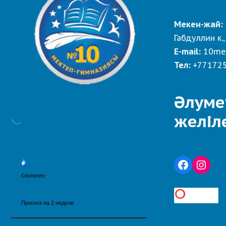
Мекен-жай:
Габдуллин к.,
E-mail:
10me
Тел:
+77172
Әлуме
желіл