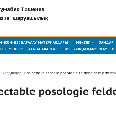
"Жұмабек Тәшенев
азия" шаруашылық
 ӨЗІН-ӨЗІ БАҒАЛАУ МАТЕРИАЛДАРЫ
МЕКТЕП
ЗАҢДАР
ІСТЕМЕЛІК
АТА-АНАЛАРҒА
ВИРТУАЛДЫ ҚАБЫЛДАУ
Б
ш келдіңіздер!
»
feldene injectable posologie feldene fast prix ma
ectable posologie feld