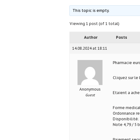
This topic is empty.
Viewing 1 post (of 1 total)
Author
Posts
14.08.2024 at 18:11
Pharmacie eu
Cliquez sur le
Anonymous
Etaient a ach
Guest
Forme medical
Ordonnance req
Disponibilité: 
Note 4,79 / 5 b
Paiement secu