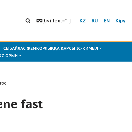
[bvi text=” “]
KZ
RU
EN
Кіру
СЫБАЙЛАС ЖЕМҚОРЛЫҚҚА ҚАРСЫ ІС-ҚИМЫЛ
ОС ОРЫН
roc
ene fast