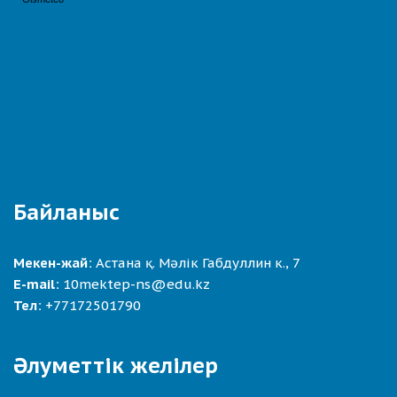
Байланыс
Мекен-жай:
Астана қ. Мәлік Габдуллин к., 7
E-mail:
10mektep-ns@edu.kz
Тел:
+77172501790
Әлуметтік желілер