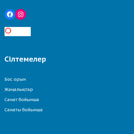
Сілтемелер
Бос орын
Жаңалықтар
Санат бойынша
Санаты бойынша