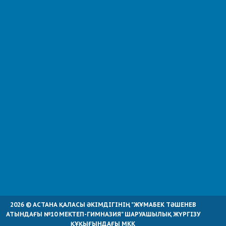
2026 © АСТАНА ҚАЛАСЫ ӘКІМДІГІНІҢ "ЖҰМАБЕК ТӘШЕНЕВ
АТЫНДАҒЫ №10 МЕКТЕП-ГИМНАЗИЯ" ШАРУАШЫЛЫҚ ЖҮРГІЗУ
ҚҰҚЫҒЫНДАҒЫ МКК