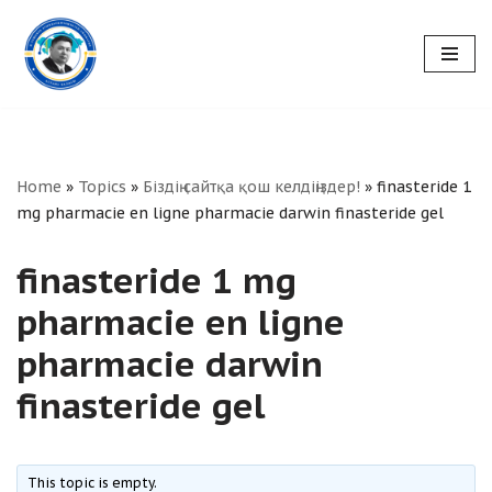
Skip
to
content
Home
»
Topics
»
Біздің сайтқа қош келдіңіздер!
»
finasteride 1
mg pharmacie en ligne pharmacie darwin finasteride gel
finasteride 1 mg
pharmacie en ligne
pharmacie darwin
finasteride gel
This topic is empty.