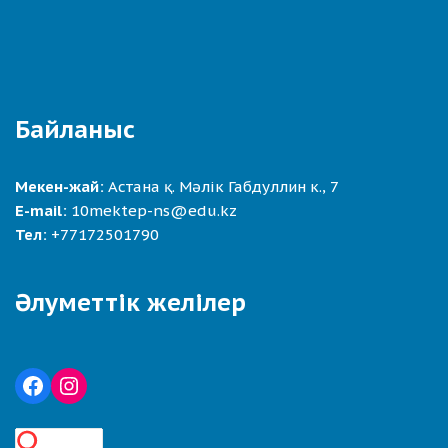
Байланыс
Мекен-жай:
Астана қ. Мәлік Габдуллин к., 7
E-mail:
10mektep-ns@edu.kz
Тел:
+77172501790
Әлуметтік желілер