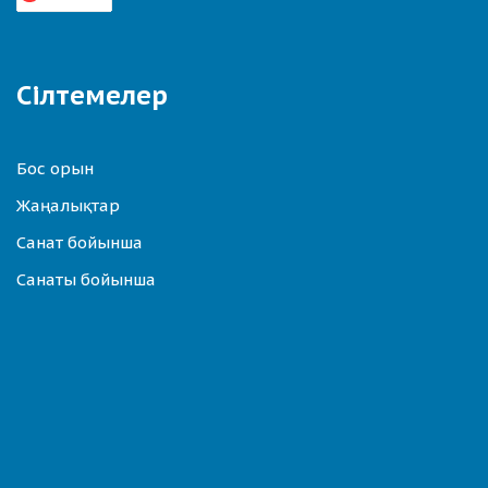
Сілтемелер
Бос орын
Жаңалықтар
Санат бойынша
Санаты бойынша