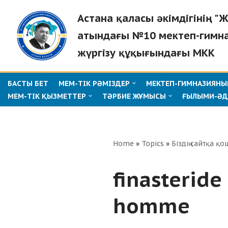
Астана қаласы әкімдігінің 
Skip
атындағы №10 мектеп-гимн
to
жүргізу құқығындағы МКК
content
БАСТЫ БЕТ
МЕМ-ТІК РӘМІЗДЕР
МЕКТЕП-ГИМНАЗИЯНЫҢ
МЕМ-ТІК ҚЫЗМЕТТЕР
ТӘРБИЕ ЖҰМЫСЫ
ҒЫЛЫМИ-ӘД
Home
»
Topics
»
Біздің сайтқа қо
finasteride
homme