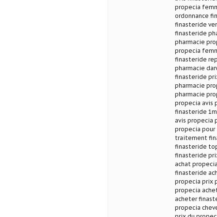
propecia femm
ordonnance fin
finasteride ve
finasteride ph
pharmacie prop
propecia femm
finasteride re
pharmacie darw
finasteride pr
pharmacie prop
pharmacie pro
propecia avis 
finasteride 1m
avis propecia 
propecia pour
traitement fin
finasteride to
finasteride pr
achat propecia
finasteride ac
propecia prix 
propecia achet
acheter finast
propecia chev
prix du propec