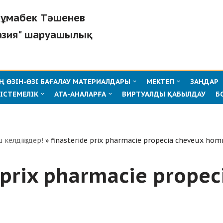
"Жұмабек Тәшенев
азия" шаруашылық
 ӨЗІН-ӨЗІ БАҒАЛАУ МАТЕРИАЛДАРЫ
МЕКТЕП
ЗАҢДАР
ІСТЕМЕЛІК
АТА-АНАЛАРҒА
ВИРТУАЛДЫ ҚАБЫЛДАУ
Б
ш келдіңіздер!
»
finasteride prix pharmacie propecia cheveux ho
 prix pharmacie prope