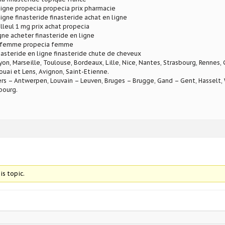
igne propecia propecia prix pharmacie
igne finasteride finasteride achat en ligne
illeul 1 mg prix achat propecia
gne acheter finasteride en ligne
r femme propecia femme
steride en ligne finasteride chute de cheveux
Lyon, Marseille, Toulouse, Bordeaux, Lille, Nice, Nantes, Strasbourg, Rennes,
ouai et Lens, Avignon, Saint-Etienne.
rs – Antwerpen, Louvain – Leuven, Bruges – Brugge, Gand – Gent, Hasselt, W
bourg.
is topic.