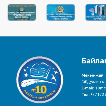
Байла
Мекен-жай:
Габдуллин к.,
E-mail:
10me
Тел:
+77172