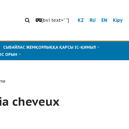
[bvi text=” “]
KZ
RU
EN
Кіру
СЫБАЙЛАС ЖЕМҚОРЛЫҚҚА ҚАРСЫ ІС-ҚИМЫЛ
ОС ОРЫН
mme
cia cheveux