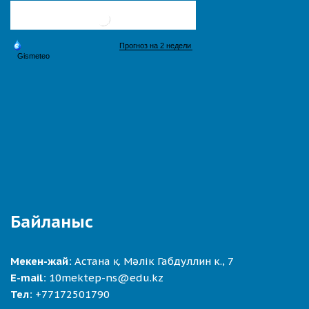
Байланыс
Мекен-жай:
Астана қ. Мәлік Габдуллин к., 7
E-mail:
10mektep-ns@edu.kz
Тел:
+77172501790