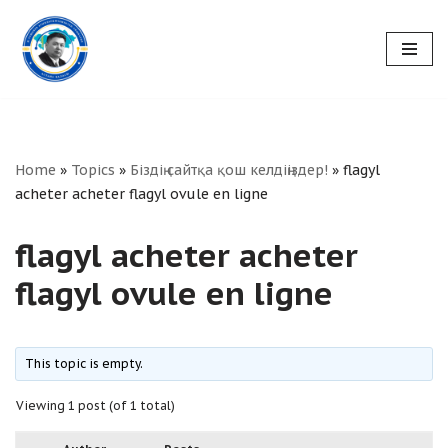
Skip
to
content
Home
»
Topics
»
Біздің сайтқа қош келдіңіздер!
»
flagyl
acheter acheter flagyl ovule en ligne
flagyl acheter acheter
flagyl ovule en ligne
This topic is empty.
Viewing 1 post (of 1 total)