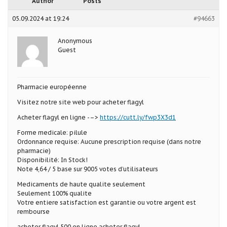
Author
Posts
05.09.2024 at 19:24
#94663
Anonymous
Guest
Pharmacie européenne
Visitez notre site web pour acheter flagyl
Acheter flagyl en ligne -–>
https://cutt.ly/fwp3X3d1
Forme medicale: pilule
Ordonnance requise: Aucune prescription requise (dans notre
pharmacie)
Disponibilité: In Stock!
Note 4,64 / 5 base sur 9005 votes d’utilisateurs
Medicaments de haute qualite seulement
Seulement 100% qualite
Votre entiere satisfaction est garantie ou votre argent est
rembourse
acheter flagyl 500 en ligne acheter flagyl