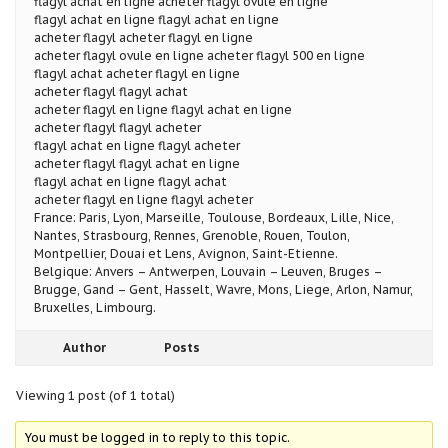
flagyl achat en ligne acheter flagyl ovule en ligne
flagyl achat en ligne flagyl achat en ligne
acheter flagyl acheter flagyl en ligne
acheter flagyl ovule en ligne acheter flagyl 500 en ligne
flagyl achat acheter flagyl en ligne
acheter flagyl flagyl achat
acheter flagyl en ligne flagyl achat en ligne
acheter flagyl flagyl acheter
flagyl achat en ligne flagyl acheter
acheter flagyl flagyl achat en ligne
flagyl achat en ligne flagyl achat
acheter flagyl en ligne flagyl acheter
France: Paris, Lyon, Marseille, Toulouse, Bordeaux, Lille, Nice,
Nantes, Strasbourg, Rennes, Grenoble, Rouen, Toulon,
Montpellier, Douai et Lens, Avignon, Saint-Etienne.
Belgique: Anvers – Antwerpen, Louvain – Leuven, Bruges –
Brugge, Gand – Gent, Hasselt, Wavre, Mons, Liege, Arlon, Namur,
Bruxelles, Limbourg.
Author
Posts
Viewing 1 post (of 1 total)
You must be logged in to reply to this topic.