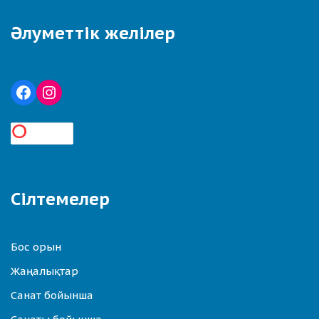
Әлуметтік желілер
Сілтемелер
Бос орын
Жаңалықтар
Санат бойынша