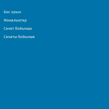
Бос орын
Жаңалықтар
Санат бойынша
Санаты бойынша