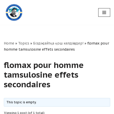
Skip
to
content
Home
»
Topics
»
Біздің сайтқа қош келдіңіздер!
»
flomax pour
homme tamsulosine effets secondaires
flomax pour homme
tamsulosine effets
secondaires
This topic is empty.
Viewing 1 post (of 1 total)