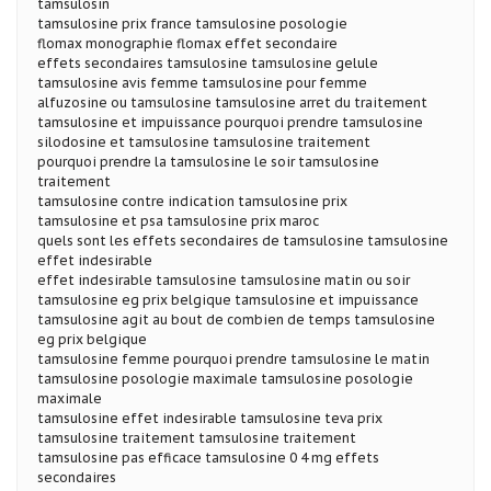
tamsulosin
tamsulosine prix france tamsulosine posologie
flomax monographie flomax effet secondaire
effets secondaires tamsulosine tamsulosine gelule
tamsulosine avis femme tamsulosine pour femme
alfuzosine ou tamsulosine tamsulosine arret du traitement
tamsulosine et impuissance pourquoi prendre tamsulosine
silodosine et tamsulosine tamsulosine traitement
pourquoi prendre la tamsulosine le soir tamsulosine
traitement
tamsulosine contre indication tamsulosine prix
tamsulosine et psa tamsulosine prix maroc
quels sont les effets secondaires de tamsulosine tamsulosine
effet indesirable
effet indesirable tamsulosine tamsulosine matin ou soir
tamsulosine eg prix belgique tamsulosine et impuissance
tamsulosine agit au bout de combien de temps tamsulosine
eg prix belgique
tamsulosine femme pourquoi prendre tamsulosine le matin
tamsulosine posologie maximale tamsulosine posologie
maximale
tamsulosine effet indesirable tamsulosine teva prix
tamsulosine traitement tamsulosine traitement
tamsulosine pas efficace tamsulosine 0 4 mg effets
secondaires