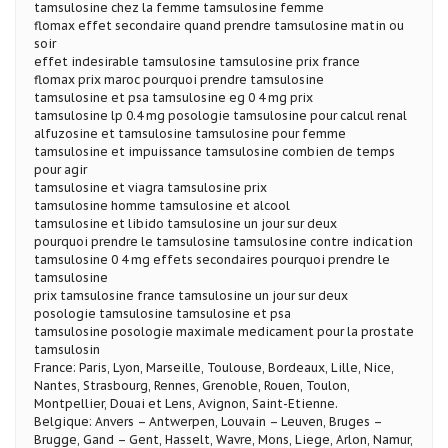
tamsulosine chez la femme tamsulosine femme
flomax effet secondaire quand prendre tamsulosine matin ou
soir
effet indesirable tamsulosine tamsulosine prix france
flomax prix maroc pourquoi prendre tamsulosine
tamsulosine et psa tamsulosine eg 0 4 mg prix
tamsulosine lp 0.4 mg posologie tamsulosine pour calcul renal
alfuzosine et tamsulosine tamsulosine pour femme
tamsulosine et impuissance tamsulosine combien de temps
pour agir
tamsulosine et viagra tamsulosine prix
tamsulosine homme tamsulosine et alcool
tamsulosine et libido tamsulosine un jour sur deux
pourquoi prendre le tamsulosine tamsulosine contre indication
tamsulosine 0 4 mg effets secondaires pourquoi prendre le
tamsulosine
prix tamsulosine france tamsulosine un jour sur deux
posologie tamsulosine tamsulosine et psa
tamsulosine posologie maximale medicament pour la prostate
tamsulosin
France: Paris, Lyon, Marseille, Toulouse, Bordeaux, Lille, Nice,
Nantes, Strasbourg, Rennes, Grenoble, Rouen, Toulon,
Montpellier, Douai et Lens, Avignon, Saint-Etienne.
Belgique: Anvers – Antwerpen, Louvain – Leuven, Bruges –
Brugge, Gand – Gent, Hasselt, Wavre, Mons, Liege, Arlon, Namur,