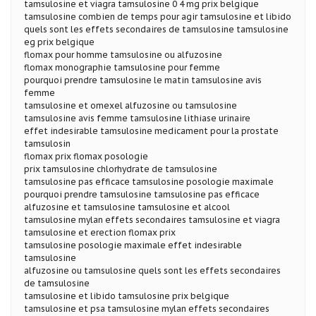
tamsulosine et viagra tamsulosine 0 4 mg prix belgique
tamsulosine combien de temps pour agir tamsulosine et libido
quels sont les effets secondaires de tamsulosine tamsulosine
eg prix belgique
flomax pour homme tamsulosine ou alfuzosine
flomax monographie tamsulosine pour femme
pourquoi prendre tamsulosine le matin tamsulosine avis
femme
tamsulosine et omexel alfuzosine ou tamsulosine
tamsulosine avis femme tamsulosine lithiase urinaire
effet indesirable tamsulosine medicament pour la prostate
tamsulosin
flomax prix flomax posologie
prix tamsulosine chlorhydrate de tamsulosine
tamsulosine pas efficace tamsulosine posologie maximale
pourquoi prendre tamsulosine tamsulosine pas efficace
alfuzosine et tamsulosine tamsulosine et alcool
tamsulosine mylan effets secondaires tamsulosine et viagra
tamsulosine et erection flomax prix
tamsulosine posologie maximale effet indesirable
tamsulosine
alfuzosine ou tamsulosine quels sont les effets secondaires
de tamsulosine
tamsulosine et libido tamsulosine prix belgique
tamsulosine et psa tamsulosine mylan effets secondaires