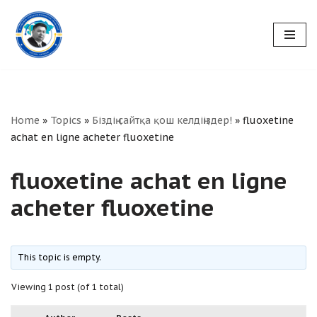
Skip
to
content
Home
»
Topics
»
Біздің сайтқа қош келдіңіздер!
»
fluoxetine
achat en ligne acheter fluoxetine
fluoxetine achat en ligne
acheter fluoxetine
This topic is empty.
Viewing 1 post (of 1 total)