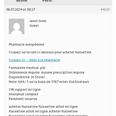
Author
Posts
06.07.2024 at 09:27
#4155
Jason Snell
Guest
Pharmacie européenne
Cliquez sur le lien ci-dessous pour acheter fluoxetine
Cliquez ici – Allez à la pharmacie
Formulaire medical: pill
Ordonnance requise: Aucune prescription requise
Disponibilité: In Stock!
Note 4,84 / 5 sur la base de 5387 votes d’utilisateurs
24h support en ligne
Anonymat complet
Paiement securise
acheter fluoxetine fluoxetine achat en ligne
fluoxetine achat en ligne acheter fluoxetine
fluoxetine achat en ligne fluoxetine achat en ligne