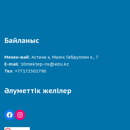
Байланыс
Мекен-жай:
Астана қ. Мәлік Габдуллин к., 7
E-mail:
10mektep-ns@edu.kz
Тел:
+77172501790
Әлуметтік желілер