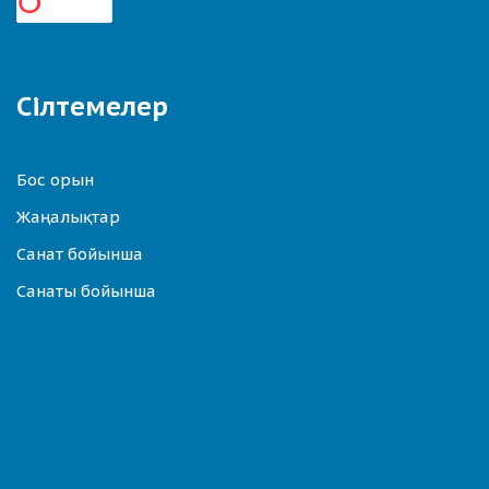
Сілтемелер
Бос орын
Жаңалықтар
Санат бойынша
Санаты бойынша