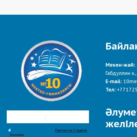
Байла
Мекен-жай:
Габдуллин к.,
E-mail:
10me
Тел:
+77172
Әлуме
желіл