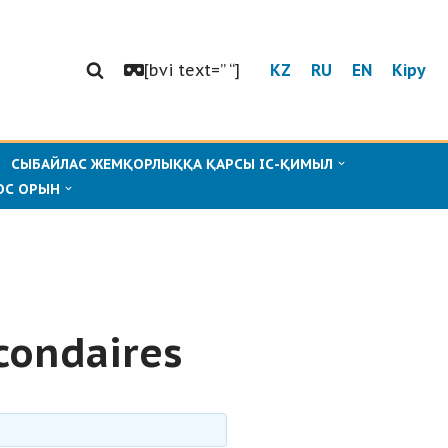
[bvi text=” “]
KZ
RU
EN
Кіру
СЫБАЙЛАС ЖЕМҚОРЛЫҚҚА ҚАРСЫ ІС-ҚИМЫЛ
ОС ОРЫН
condaires