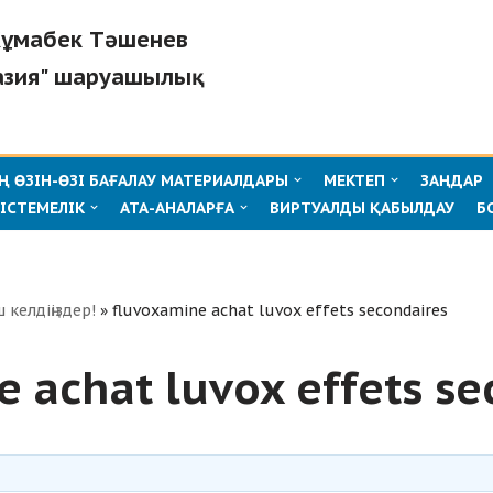
"Жұмабек Тәшенев
азия" шаруашылық
 ӨЗІН-ӨЗІ БАҒАЛАУ МАТЕРИАЛДАРЫ
МЕКТЕП
ЗАҢДАР
ІСТЕМЕЛІК
АТА-АНАЛАРҒА
ВИРТУАЛДЫ ҚАБЫЛДАУ
Б
ш келдіңіздер!
»
fluvoxamine achat luvox effets secondaires
 achat luvox effets se