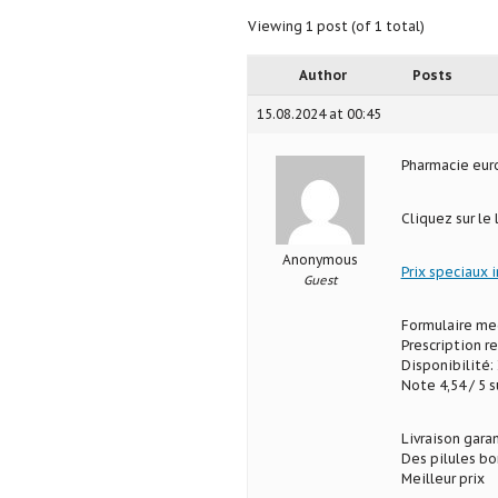
Viewing 1 post (of 1 total)
Author
Posts
15.08.2024 at 00:45
Pharmacie eu
Cliquez sur le
Anonymous
Prix speciaux 
Guest
Formulaire med
Prescription r
Disponibilité: 
Note 4,54 / 5 s
Livraison gara
Des pilules b
Meilleur prix