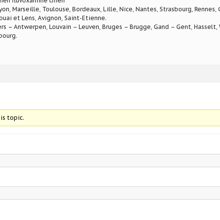
hien fluvoxamine chien
Lyon, Marseille, Toulouse, Bordeaux, Lille, Nice, Nantes, Strasbourg, Rennes,
ouai et Lens, Avignon, Saint-Etienne.
rs – Antwerpen, Louvain – Leuven, Bruges – Brugge, Gand – Gent, Hasselt, W
bourg.
is topic.