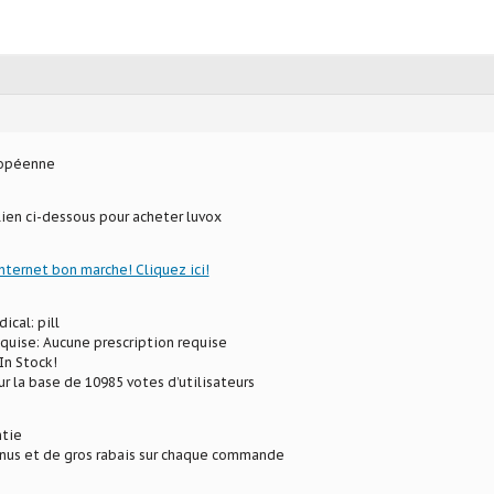
ropéenne
 lien ci-dessous pour acheter luvox
internet bon marche! Cliquez ici!
ical: pill
equise: Aucune prescription requise
In Stock!
ur la base de 10985 votes d’utilisateurs
ntie
onus et de gros rabais sur chaque commande