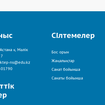
ныс
Сілтемелер
Астана қ. Мәлік
Бос орын
 7
Жаңалықтар
ktep-ns@edu.kz
501790
Санат бойынша
Санаты бойынша
ттік
ер