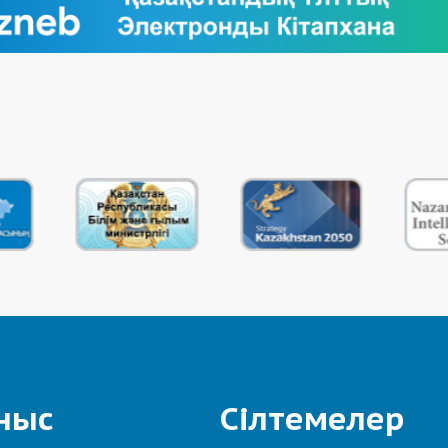
ныс
Сілтемелер