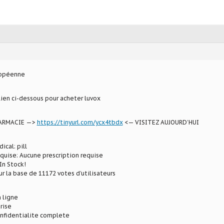
ropéenne
 lien ci-dessous pour acheter luvox
HARMACIE —>
https://tinyurl.com/ycx4tbdx
<— VISITEZ AUJOURD’HUI
ical: pill
equise: Aucune prescription requise
In Stock!
ur la base de 11172 votes d’utilisateurs
 ligne
rise
onfidentialite complete