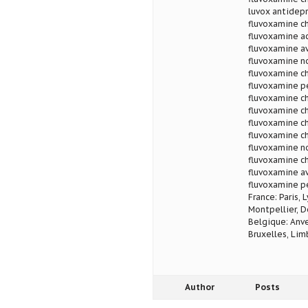
luvox antidep
fluvoxamine ch
fluvoxamine ac
fluvoxamine av
fluvoxamine n
fluvoxamine ch
fluvoxamine pe
fluvoxamine c
fluvoxamine ch
fluvoxamine ch
fluvoxamine c
fluvoxamine n
fluvoxamine ch
fluvoxamine av
fluvoxamine p
France: Paris, 
Montpellier, D
Belgique: Anve
Bruxelles, Lim
Author
Posts