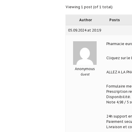
Viewing 1 post (of 1 total)
Author
Posts
05.09.2024 at 20:19
Pharmacie eu
Cliquez sur le
Anonymous
ALLEZ A LA P
Guest
Formulaire med
Prescription r
Disponibilité: 
Note 4,98 / 5 s
24h support en
Paiement secu
Livraison et c