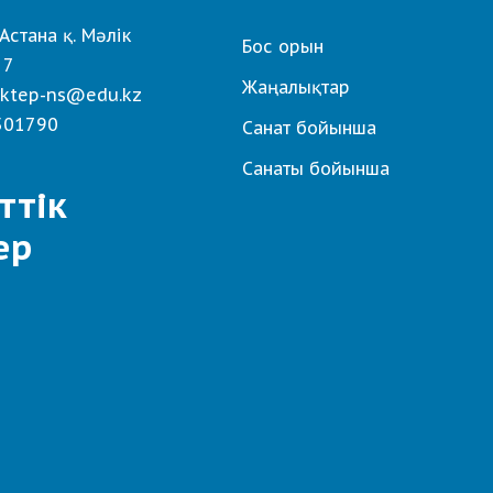
Астана қ. Мәлік
Бос орын
 7
Жаңалықтар
ktep-ns@edu.kz
501790
Санат бойынша
Санаты бойынша
ттік
ер