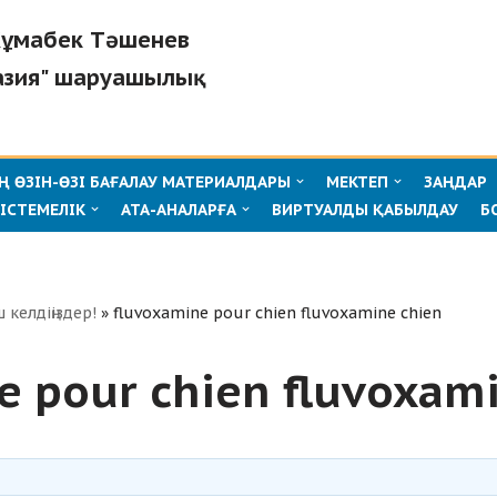
"Жұмабек Тәшенев
азия" шаруашылық
 ӨЗІН-ӨЗІ БАҒАЛАУ МАТЕРИАЛДАРЫ
МЕКТЕП
ЗАҢДАР
ІСТЕМЕЛІК
АТА-АНАЛАРҒА
ВИРТУАЛДЫ ҚАБЫЛДАУ
Б
ш келдіңіздер!
»
fluvoxamine pour chien fluvoxamine chien
e pour chien fluvoxam