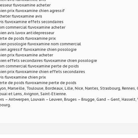
resseur fluvoxamine acheter
ien prix fluvoxamine chien agressif
heter fluvoxamine avis
is fluvoxamine effets secondaires
om commercial fluvoxamine acheter
ien avis luvox antidepresseur
rte de poids fluvoxamine prix
hien posologie fluvoxamine nom commercial
ien agressif fluvoxamine chien posologie
ien prix fluvoxamine acheter
hien effets secondaires fluvoxamine chien posologie
om commercial fluvoxamine perte de poids
ien prix fluvoxamine chien effets secondaires
is fluvoxamine chien prix
erte de poids fluvoxamine perte de poids
Lyon, Marseille, Toulouse, Bordeaux, Lille, Nice, Nantes, Strasbourg, Rennes,
ouai et Lens, Avignon, Saint-Etienne.
rs – Antwerpen, Louvain – Leuven, Bruges – Brugge, Gand – Gent, Hasselt, W
bourg.