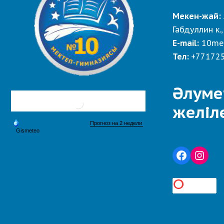
Мекен-жай:
Габдуллин к.,
E-mail:
10me
Тел:
+77172
Әлуме
желіл