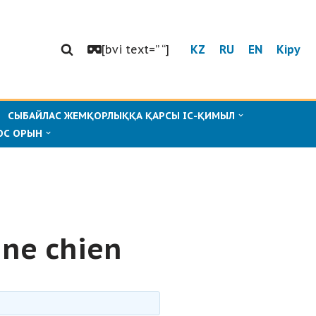
[bvi text=” “]
KZ
RU
EN
Кіру
СЫБАЙЛАС ЖЕМҚОРЛЫҚҚА ҚАРСЫ ІС-ҚИМЫЛ
ОС ОРЫН
ine chien