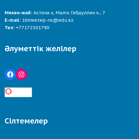
Мекен-жай:
Астана қ. Мәлік Габдуллин к., 7
E-mail:
10mektep-ns@edu.kz
Тел:
+77172501790
Әлуметтік желілер
Сілтемелер