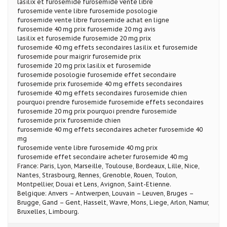
lasilix et furosemide furosemide vente libre
furosemide vente libre furosemide posologie
furosemide vente libre furosemide achat en ligne
furosemide 40 mg prix furosemide 20 mg avis
lasilix et furosemide furosemide 20 mg prix
furosemide 40 mg effets secondaires lasilix et furosemide
furosemide pour maigrir furosemide prix
furosemide 20 mg prix lasilix et furosemide
furosemide posologie furosemide effet secondaire
furosemide prix furosemide 40 mg effets secondaires
furosemide 40 mg effets secondaires furosemide chien
pourquoi prendre furosemide furosemide effets secondaires
furosemide 20 mg prix pourquoi prendre furosemide
furosemide prix furosemide chien
furosemide 40 mg effets secondaires acheter furosemide 40
mg
furosemide vente libre furosemide 40 mg prix
furosemide effet secondaire acheter furosemide 40 mg
France: Paris, Lyon, Marseille, Toulouse, Bordeaux, Lille, Nice,
Nantes, Strasbourg, Rennes, Grenoble, Rouen, Toulon,
Montpellier, Douai et Lens, Avignon, Saint-Etienne.
Belgique: Anvers – Antwerpen, Louvain – Leuven, Bruges –
Brugge, Gand – Gent, Hasselt, Wavre, Mons, Liege, Arlon, Namur,
Bruxelles, Limbourg.