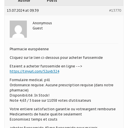
Author
Posts
13.07.2024 at 09:39
#13770
Anonymous
Guest
Pharmacie européenne
Cliquez sur le lien ci-dessous pour acheter furosemide
Etaient a acheter furosemide en ligne -–>
https://tinyurl.com/52uvb324
Formulaire medical: pill
Ordonnance requise: Aucune prescription requise (dans notre
pharmacie)
Disponibilité: In Stock!
Note 4,63 / 5 base sur 11058 votes d’utilisateurs
Votre entiere satisfaction garantie ou votreargent rembourse
Medicaments de haute qualite seulement
Economisez temps et couts
acheter furosemide 40 mg furosemide pour maigrir