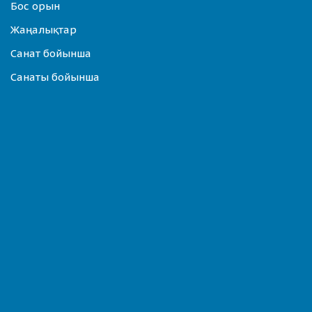
Бос орын
Жаңалықтар
Санат бойынша
Санаты бойынша