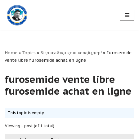
Skip
to
content
Home
»
Topics
»
Біздің сайтқа қош келдіңіздер!
»
furosemide
vente libre furosemide achat en ligne
furosemide vente libre
furosemide achat en ligne
This topic is empty.
Viewing 1 post (of 1 total)