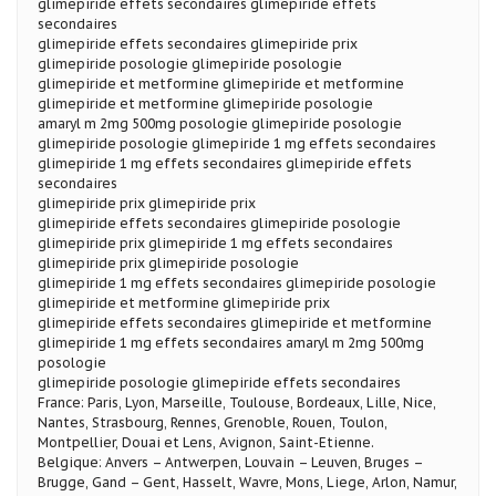
glimepiride effets secondaires glimepiride effets
secondaires
glimepiride effets secondaires glimepiride prix
glimepiride posologie glimepiride posologie
glimepiride et metformine glimepiride et metformine
glimepiride et metformine glimepiride posologie
amaryl m 2mg 500mg posologie glimepiride posologie
glimepiride posologie glimepiride 1 mg effets secondaires
glimepiride 1 mg effets secondaires glimepiride effets
secondaires
glimepiride prix glimepiride prix
glimepiride effets secondaires glimepiride posologie
glimepiride prix glimepiride 1 mg effets secondaires
glimepiride prix glimepiride posologie
glimepiride 1 mg effets secondaires glimepiride posologie
glimepiride et metformine glimepiride prix
glimepiride effets secondaires glimepiride et metformine
glimepiride 1 mg effets secondaires amaryl m 2mg 500mg
posologie
glimepiride posologie glimepiride effets secondaires
France: Paris, Lyon, Marseille, Toulouse, Bordeaux, Lille, Nice,
Nantes, Strasbourg, Rennes, Grenoble, Rouen, Toulon,
Montpellier, Douai et Lens, Avignon, Saint-Etienne.
Belgique: Anvers – Antwerpen, Louvain – Leuven, Bruges –
Brugge, Gand – Gent, Hasselt, Wavre, Mons, Liege, Arlon, Namur,