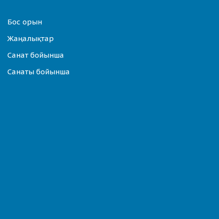
Бос орын
Жаңалықтар
Санат бойынша
Санаты бойынша