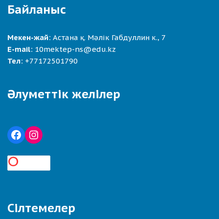
Байланыс
Мекен-жай:
Астана қ. Мәлік Габдуллин к., 7
E-mail:
10mektep-ns@edu.kz
Тел:
+77172501790
Әлуметтік желілер
Сілтемелер