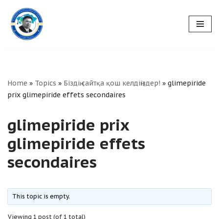
Skip
to
content
Home
»
Topics
»
Біздің сайтқа қош келдіңіздер!
»
glimepiride
prix glimepiride effets secondaires
glimepiride prix
glimepiride effets
secondaires
This topic is empty.
Viewing 1 post (of 1 total)