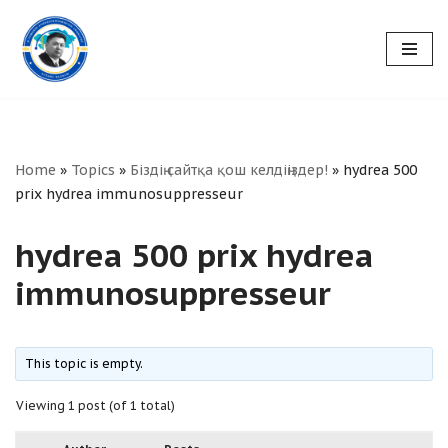
Skip
to
content
Home
»
Topics
»
Біздің сайтқа қош келдіңіздер!
»
hydrea 500
prix hydrea immunosuppresseur
hydrea 500 prix hydrea
immunosuppresseur
This topic is empty.
Viewing 1 post (of 1 total)