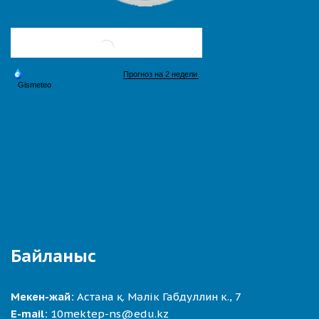
Байланыс
Мекен-жай:
Астана қ. Мәлік Габдуллин к., 7
E-mail:
10mektep-ns@edu.kz