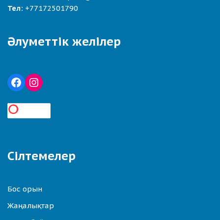
Тел:
+77172501790
Әлуметтік желілер
Сілтемелер
Бос орын
Жаңалықтар