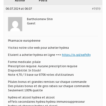
Author
Posts
06.07.2024 at 06:07
#3939
Bartholomew Shin
Guest
Pharmacie européenne
Visitez notre site web pour acheter hydrea
Etaient a acheter hydrea en ligne ==>
https://is.gd/xePcRy
Forme medicale: pilule
Prescription requise: Aucune prescription requise
Disponibilité: In Stock!
Note 4,70 / 5 base sur 8706 votes d’utilisateurs
Pilules bonus et grandes remises sur chaque commande
Des pilules bonus et de gros rabais sur chaque commande
Seulement 100% qualite
hydrea et alcool hydrea et alcool
effets secondaires hydrea hydrea immunosuppresseur
hydrea et cheveux hydrea et alcool