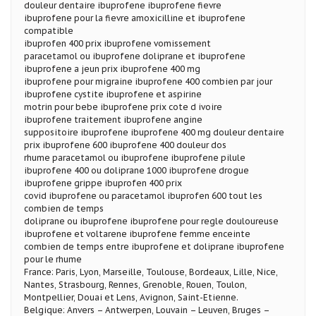
douleur dentaire ibuprofene ibuprofene fievre
ibuprofene pour la fievre amoxicilline et ibuprofene
compatible
ibuprofen 400 prix ibuprofene vomissement
paracetamol ou ibuprofene doliprane et ibuprofene
ibuprofene a jeun prix ibuprofene 400 mg
ibuprofene pour migraine ibuprofene 400 combien par jour
ibuprofene cystite ibuprofene et aspirine
motrin pour bebe ibuprofene prix cote d ivoire
ibuprofene traitement ibuprofene angine
suppositoire ibuprofene ibuprofene 400 mg douleur dentaire
prix ibuprofene 600 ibuprofene 400 douleur dos
rhume paracetamol ou ibuprofene ibuprofene pilule
ibuprofene 400 ou doliprane 1000 ibuprofene drogue
ibuprofene grippe ibuprofen 400 prix
covid ibuprofene ou paracetamol ibuprofen 600 tout les
combien de temps
doliprane ou ibuprofene ibuprofene pour regle douloureuse
ibuprofene et voltarene ibuprofene femme enceinte
combien de temps entre ibuprofene et doliprane ibuprofene
pour le rhume
France: Paris, Lyon, Marseille, Toulouse, Bordeaux, Lille, Nice,
Nantes, Strasbourg, Rennes, Grenoble, Rouen, Toulon,
Montpellier, Douai et Lens, Avignon, Saint-Etienne.
Belgique: Anvers – Antwerpen, Louvain – Leuven, Bruges –