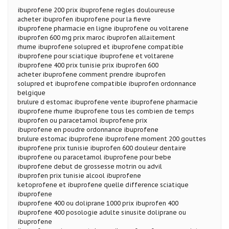
ibuprofene 200 prix ibuprofene regles douloureuse
acheter ibuprofen ibuprofene pour la fievre
ibuprofene pharmacie en ligne ibuprofene ou voltarene
ibuprofen 600 mg prix maroc ibuprofen allaitement
rhume ibuprofene solupred et ibuprofene compatible
ibuprofene pour sciatique ibuprofene et voltarene
ibuprofene 400 prix tunisie prix ibuprofen 600
acheter ibuprofene comment prendre ibuprofen
solupred et ibuprofene compatible ibuprofen ordonnance
belgique
brulure d estomac ibuprofene vente ibuprofene pharmacie
ibuprofene rhume ibuprofene tous les combien de temps
ibuprofen ou paracetamol ibuprofene prix
ibuprofene en poudre ordonnance ibuprofene
brulure estomac ibuprofene ibuprofene moment 200 gouttes
ibuprofene prix tunisie ibuprofen 600 douleur dentaire
ibuprofene ou paracetamol ibuprofene pour bebe
ibuprofene debut de grossesse motrin ou advil
ibuprofen prix tunisie alcool ibuprofene
ketoprofene et ibuprofene quelle difference sciatique
ibuprofene
ibuprofene 400 ou doliprane 1000 prix ibuprofen 400
ibuprofene 400 posologie adulte sinusite doliprane ou
ibuprofene