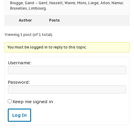
Brugge, Gand – Gent, Hasselt, Wavre, Mons, Liege, Arlon, Namur,
Bruxelles, Limbourg.
Author
Posts
Viewing 1 post (of 1 total)
You must be logged in to reply to this topic.
Username:
Password:
Keep me signed in
Log In