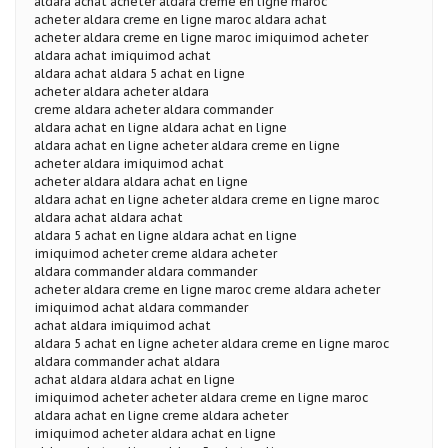
aldara achat acheter aldara creme en ligne maroc
acheter aldara creme en ligne maroc aldara achat
acheter aldara creme en ligne maroc imiquimod acheter
aldara achat imiquimod achat
aldara achat aldara 5 achat en ligne
acheter aldara acheter aldara
creme aldara acheter aldara commander
aldara achat en ligne aldara achat en ligne
aldara achat en ligne acheter aldara creme en ligne
acheter aldara imiquimod achat
acheter aldara aldara achat en ligne
aldara achat en ligne acheter aldara creme en ligne maroc
aldara achat aldara achat
aldara 5 achat en ligne aldara achat en ligne
imiquimod acheter creme aldara acheter
aldara commander aldara commander
acheter aldara creme en ligne maroc creme aldara acheter
imiquimod achat aldara commander
achat aldara imiquimod achat
aldara 5 achat en ligne acheter aldara creme en ligne maroc
aldara commander achat aldara
achat aldara aldara achat en ligne
imiquimod acheter acheter aldara creme en ligne maroc
aldara achat en ligne creme aldara acheter
imiquimod acheter aldara achat en ligne