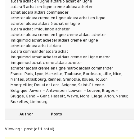
aldara achat en ligne aldara 5 achat en ligne
aldara 5 achat en ligne creme aldara acheter
achat aldara aldara commander
acheter aldara creme en ligne aldara achat en ligne
acheter aldara aldara 5 achat en ligne
aldara achat imiquimod acheter
acheter aldara creme en ligne creme aldara acheter
imiquimod achat acheter aldara creme en ligne
acheter aldara achat aldara
aldara commander aldara achat
imiquimod achat acheter aldara creme en ligne maroc
imiquimod achat creme aldara acheter
acheter aldara creme en ligne maroc aldara commander
France: Paris, Lyon, Marseille, Toulouse, Bordeaux, Lille, Nice,
Nantes, Strasbourg, Rennes, Grenoble, Rouen, Toulon,
Montpellier, Douai et Lens, Avignon, Saint-Etienne.
Belgique: Anvers – Antwerpen, Louvain – Leuven, Bruges –
Brugge, Gand – Gent, Hasselt, Wavre, Mons, Liege, Arlon, Namur,
Bruxelles, Limbourg.
Author
Posts
Viewing 1 post (of 1 total)