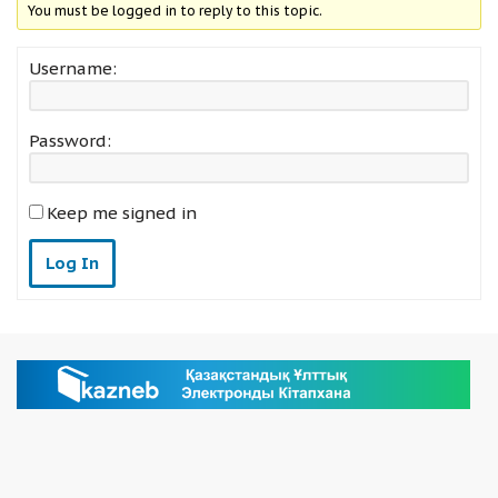
You must be logged in to reply to this topic.
Username:
Password:
Keep me signed in
Log In