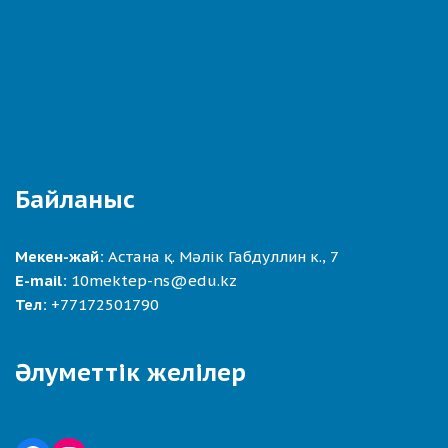
Байланыс
Мекен-жай:
Астана қ. Мәлік Габдуллин к., 7
E-mail:
10mektep-ns@edu.kz
Тел:
+77172501790
Әлуметтік желілер