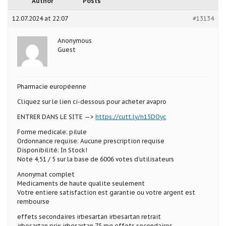
Author
Posts
12.07.2024 at 22:07
#13134
Anonymous
Guest
Pharmacie européenne
Cliquez sur le lien ci-dessous pour acheter avapro
ENTRER DANS LE SITE —>
https://cutt.ly/n15DOyc
Forme medicale: pilule
Ordonnance requise: Aucune prescription requise
Disponibilité: In Stock!
Note 4,51 / 5 sur la base de 6006 votes d’utilisateurs
Anonymat complet
Medicaments de haute qualite seulement
Votre entiere satisfaction est garantie ou votre argent est
rembourse
effets secondaires irbesartan irbesartan retrait
irbesartan prix irbesartan 75 mg effets secondaires