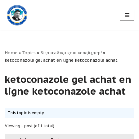
Skip
to
content
Home
»
Topics
»
Біздің сайтқа қош келдіңіздер!
»
ketoconazole gel achat en ligne ketoconazole achat
ketoconazole gel achat en
ligne ketoconazole achat
This topic is empty.
Viewing 1 post (of 1 total)