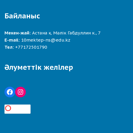
Байланыс
Мекен-жай:
Астана қ. Мәлік Габдуллин к., 7
E-mail:
10mektep-ns@edu.kz
Тел:
+77172501790
Әлуметтік желілер