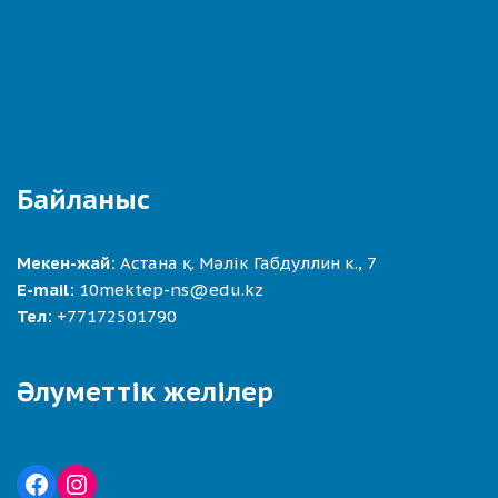
Байланыс
Мекен-жай:
Астана қ. Мәлік Габдуллин к., 7
E-mail:
10mektep-ns@edu.kz
Тел:
+77172501790
Әлуметтік желілер