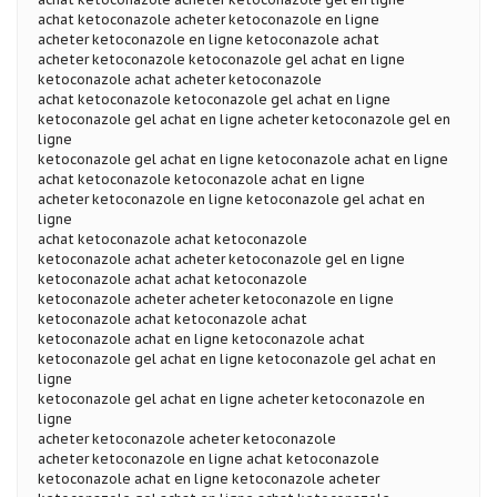
achat ketoconazole acheter ketoconazole en ligne
acheter ketoconazole en ligne ketoconazole achat
acheter ketoconazole ketoconazole gel achat en ligne
ketoconazole achat acheter ketoconazole
achat ketoconazole ketoconazole gel achat en ligne
ketoconazole gel achat en ligne acheter ketoconazole gel en
ligne
ketoconazole gel achat en ligne ketoconazole achat en ligne
achat ketoconazole ketoconazole achat en ligne
acheter ketoconazole en ligne ketoconazole gel achat en
ligne
achat ketoconazole achat ketoconazole
ketoconazole achat acheter ketoconazole gel en ligne
ketoconazole achat achat ketoconazole
ketoconazole acheter acheter ketoconazole en ligne
ketoconazole achat ketoconazole achat
ketoconazole achat en ligne ketoconazole achat
ketoconazole gel achat en ligne ketoconazole gel achat en
ligne
ketoconazole gel achat en ligne acheter ketoconazole en
ligne
acheter ketoconazole acheter ketoconazole
acheter ketoconazole en ligne achat ketoconazole
ketoconazole achat en ligne ketoconazole acheter