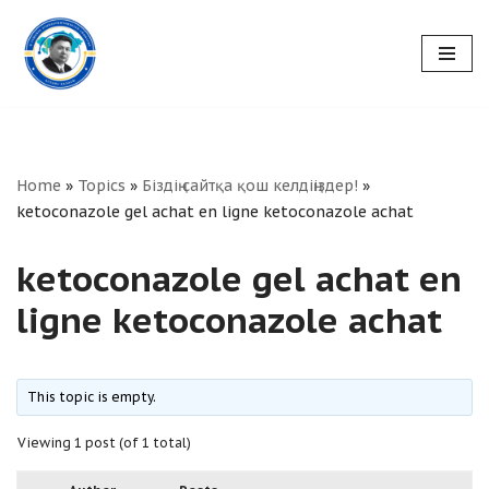
Skip
to
content
Home
»
Topics
»
Біздің сайтқа қош келдіңіздер!
»
ketoconazole gel achat en ligne ketoconazole achat
ketoconazole gel achat en
ligne ketoconazole achat
This topic is empty.
Viewing 1 post (of 1 total)