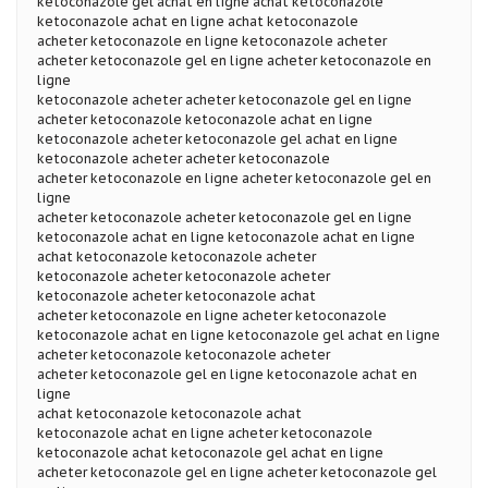
ketoconazole gel achat en ligne achat ketoconazole
ketoconazole achat en ligne achat ketoconazole
acheter ketoconazole en ligne ketoconazole acheter
acheter ketoconazole gel en ligne acheter ketoconazole en
ligne
ketoconazole acheter acheter ketoconazole gel en ligne
acheter ketoconazole ketoconazole achat en ligne
ketoconazole acheter ketoconazole gel achat en ligne
ketoconazole acheter acheter ketoconazole
acheter ketoconazole en ligne acheter ketoconazole gel en
ligne
acheter ketoconazole acheter ketoconazole gel en ligne
ketoconazole achat en ligne ketoconazole achat en ligne
achat ketoconazole ketoconazole acheter
ketoconazole acheter ketoconazole acheter
ketoconazole acheter ketoconazole achat
acheter ketoconazole en ligne acheter ketoconazole
ketoconazole achat en ligne ketoconazole gel achat en ligne
acheter ketoconazole ketoconazole acheter
acheter ketoconazole gel en ligne ketoconazole achat en
ligne
achat ketoconazole ketoconazole achat
ketoconazole achat en ligne acheter ketoconazole
ketoconazole achat ketoconazole gel achat en ligne
acheter ketoconazole gel en ligne acheter ketoconazole gel