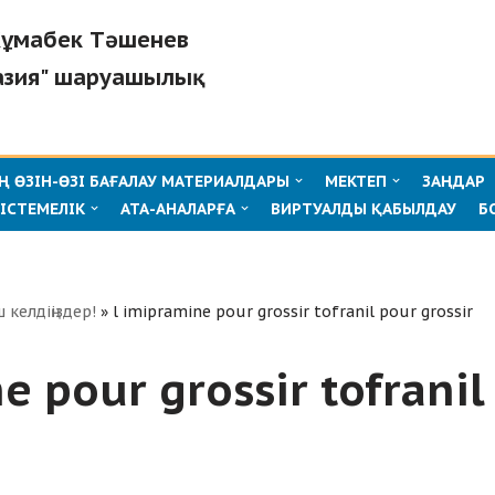
"Жұмабек Тәшенев
азия" шаруашылық
 ӨЗІН-ӨЗІ БАҒАЛАУ МАТЕРИАЛДАРЫ
МЕКТЕП
ЗАҢДАР
ІСТЕМЕЛІК
АТА-АНАЛАРҒА
ВИРТУАЛДЫ ҚАБЫЛДАУ
Б
ш келдіңіздер!
»
l imipramine pour grossir tofranil pour grossir
e pour grossir tofranil