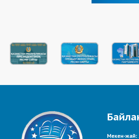
Байла
Мекен-жай: