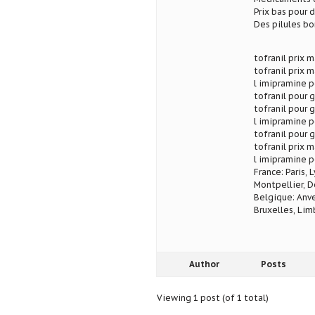
Prix bas pour
Des pilules b
tofranil prix m
tofranil prix m
l imipramine po
tofranil pour g
tofranil pour g
l imipramine po
tofranil pour g
tofranil prix m
l imipramine p
France: Paris, 
Montpellier, D
Belgique: Anve
Bruxelles, Lim
Author
Posts
Viewing 1 post (of 1 total)