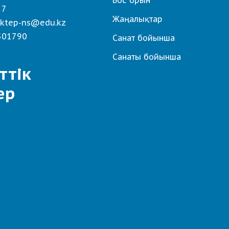
Бос орын
 7
Жаңалықтар
ktep-ns@edu.kz
501790
Санат бойынша
Санаты бойынша
ттік
ер