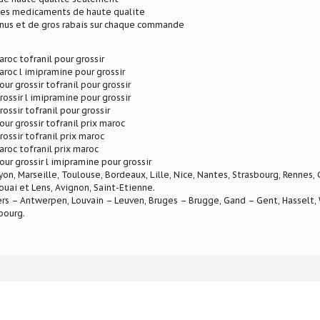
 des medicaments de haute qualite
onus et de gros rabais sur chaque commande
aroc tofranil pour grossir
aroc l imipramine pour grossir
ur grossir tofranil pour grossir
rossir l imipramine pour grossir
rossir tofranil pour grossir
ur grossir tofranil prix maroc
rossir tofranil prix maroc
aroc tofranil prix maroc
our grossir l imipramine pour grossir
Lyon, Marseille, Toulouse, Bordeaux, Lille, Nice, Nantes, Strasbourg, Rennes,
ouai et Lens, Avignon, Saint-Etienne.
rs – Antwerpen, Louvain – Leuven, Bruges – Brugge, Gand – Gent, Hasselt, W
bourg.