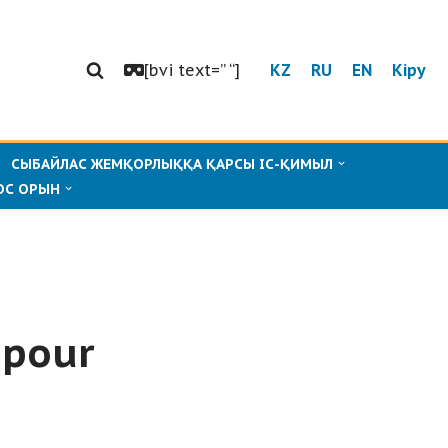
[bvi text=” “]
KZ
RU
EN
Кіру
СЫБАЙЛАС ЖЕМҚОРЛЫҚҚА ҚАРСЫ ІС-ҚИМЫЛ
ОС ОРЫН
 pour