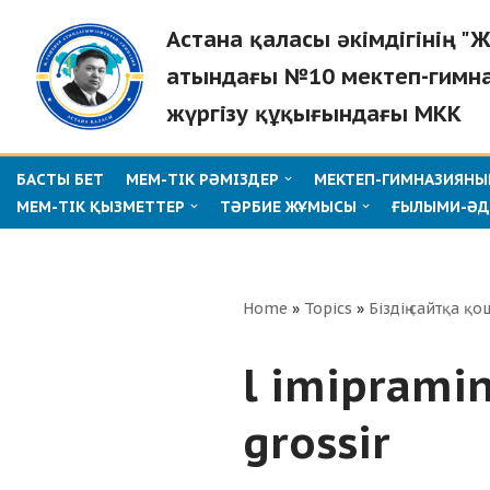
Астана қаласы әкімдігінің 
Skip
атындағы №10 мектеп-гимн
to
жүргізу құқығындағы МКК
content
БАСТЫ БЕТ
МЕМ-ТІК РӘМІЗДЕР
МЕКТЕП-ГИМНАЗИЯНЫҢ
МЕМ-ТІК ҚЫЗМЕТТЕР
ТӘРБИЕ ЖҰМЫСЫ
ҒЫЛЫМИ-ӘД
Home
»
Topics
»
Біздің сайтқа қо
l imipramin
grossir