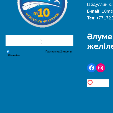
Габдуллин к.,
E-mail:
10me
Тел:
+77172
Әлуме
желіл