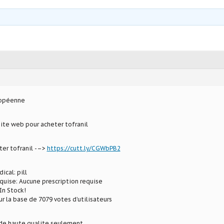
ropéenne
site web pour acheter tofranil
ter tofranil -–>
https://cutt.ly/CGWbPB2
ical: pill
uise: Aucune prescription requise
In Stock!
ur la base de 7079 votes d’utilisateurs
e haute qualite seulement