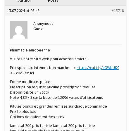
Author
Posts
13.07.2024 at 08:48
#13718
Anonymous
Guest
Pharmacie européenne
Visitez notre site web pour acheter lamictal
Prix speciaux internet bon marche —>
https://cutt.ly/sGWbUK9
<— cliquez ici
Forme medicale: pilule
Prescription requise: Aucune prescription requise
Disponibilité: In Stock!
Note 4,83 / 5 sur la base de 12096 votes d’utilisateurs
Pilules bonus et grandes remises sur chaque commande
Prix le plus bas
Options de paiement flexibles
lamictal 200 prix tunisie lamictal 200 prix tunisie
lamictal posologie lamotrigine posologie