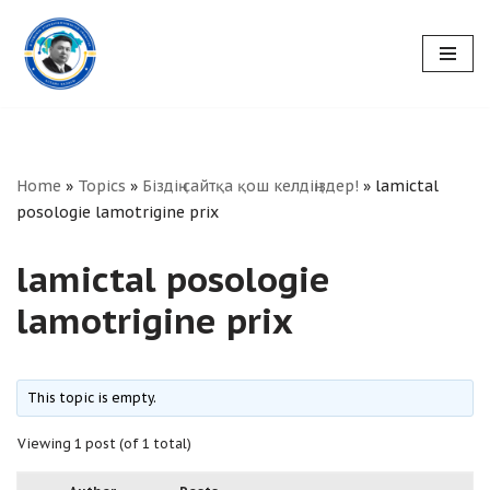
Skip
to
content
Home
»
Topics
»
Біздің сайтқа қош келдіңіздер!
»
lamictal
posologie lamotrigine prix
lamictal posologie
lamotrigine prix
This topic is empty.
Viewing 1 post (of 1 total)