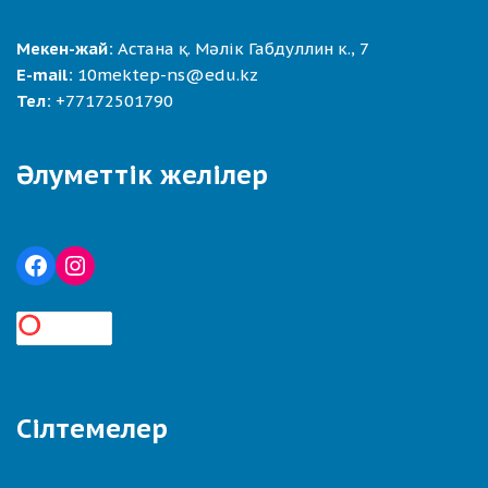
Мекен-жай:
Астана қ. Мәлік Габдуллин к., 7
E-mail:
10mektep-ns@edu.kz
Тел:
+77172501790
Әлуметтік желілер
Сілтемелер