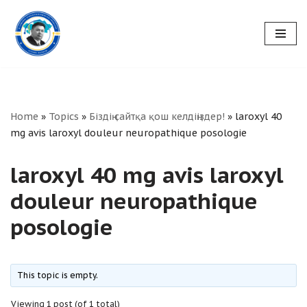
Skip
to
content
Home
»
Topics
»
Біздің сайтқа қош келдіңіздер!
»
laroxyl 40
mg avis laroxyl douleur neuropathique posologie
laroxyl 40 mg avis laroxyl
douleur neuropathique
posologie
This topic is empty.
Viewing 1 post (of 1 total)