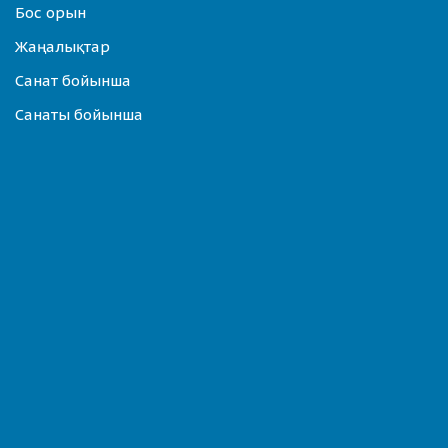
Бос орын
Жаңалықтар
Санат бойынша
Санаты бойынша