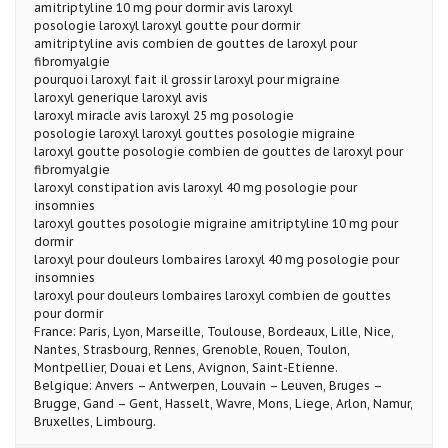
amitriptyline 10 mg pour dormir avis laroxyl
posologie laroxyl laroxyl goutte pour dormir
amitriptyline avis combien de gouttes de laroxyl pour
fibromyalgie
pourquoi laroxyl fait il grossir laroxyl pour migraine
laroxyl generique laroxyl avis
laroxyl miracle avis laroxyl 25 mg posologie
posologie laroxyl laroxyl gouttes posologie migraine
laroxyl goutte posologie combien de gouttes de laroxyl pour
fibromyalgie
laroxyl constipation avis laroxyl 40 mg posologie pour
insomnies
laroxyl gouttes posologie migraine amitriptyline 10 mg pour
dormir
laroxyl pour douleurs lombaires laroxyl 40 mg posologie pour
insomnies
laroxyl pour douleurs lombaires laroxyl combien de gouttes
pour dormir
France: Paris, Lyon, Marseille, Toulouse, Bordeaux, Lille, Nice,
Nantes, Strasbourg, Rennes, Grenoble, Rouen, Toulon,
Montpellier, Douai et Lens, Avignon, Saint-Etienne.
Belgique: Anvers – Antwerpen, Louvain – Leuven, Bruges –
Brugge, Gand – Gent, Hasselt, Wavre, Mons, Liege, Arlon, Namur,
Bruxelles, Limbourg.