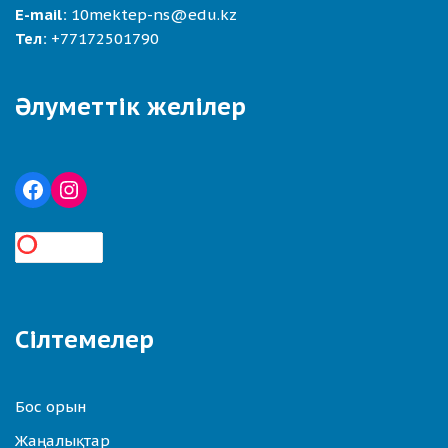
E-mail:
10mektep-ns@edu.kz
Тел:
+77172501790
Әлуметтік желілер
Сілтемелер
Бос орын
Жаңалықтар