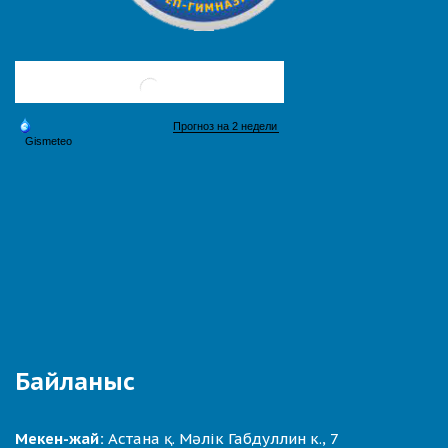
Байланыс
Мекен-жай:
Астана қ. Мәлік Габдуллин к., 7