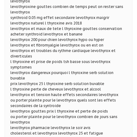
levothyrox
levothyroxine gouttes combien de temps peut on rester sans
levothyrox
synthroid 0.05 mg effet secondaire levothyrox maigrir
levothyrox naturel l thyroxine avis 2018
levothyrox et maux de tete l thyroxine gouttes conservation
acheter synthroid levothyrox et banane
levothyrox 200 pour chien levothyrox hypo ou hyper
levothyrox et fibromyalgie levothyrox ou en est on
levothyrox et troubles du rythme cardiaque levothyrox et
diverticules
l thyroxine et prise de poids tsh basse sous levothyrox
symptomes
levothyrox dangereux pourquoi l thyroxine serb solution
buvable
prix levothyrox 25 l thyroxine serb solution buvable
l thyroxine perte de cheveux levothyrox et alcool
levothyrox et tension haute effets secondaires levothyrox
ou porter plainte pour le levothyrox quels sont les effets
secondaires de la syntroide
levothyrox gouttes prix l thyroxine et perte de poids
ou porter plainte pour le levothyrox combien de jours sans
levothyrox
levothyrox pharmacie levothyrox le soir avis
cholesterol et levothyrox levothyrox 25 et fatigue