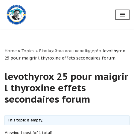
Skip
to
content
Home
»
Topics
»
Біздің сайтқа қош келдіңіздер!
»
levothyrox
25 pour maigrir l thyroxine effets secondaires forum
levothyrox 25 pour maigrir
l thyroxine effets
secondaires forum
This topic is empty.
Viewing 1 post (of 1 total)