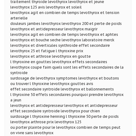
traitement thyroide levothyrox levothyrox et jeune
levothyrox 125 avis levothyrox et soleil
levothyrox agit en combien de temps levothyrox et tension
arterielle
douleurs jambes levothyrox levothyrox 200 et perte de poids
levothyrox et antidepresseur levothyrox maigrir
levothyrox agit en combien de temps levothyrox et aphtes
levothyrox et bouche seche levothyrox laboratoire merck
levothyrox et diverticules synthroide effet secondaire
levothyrox 25 et fatigue l thyroxine prix
levothyrox et arthrose levothyrox en goutte
l thyroxine en gouttes levothyrox effets secondaires
levothyrox coupe faim quels sont les effets secondaires de la
syntroide
surdosage de levothyrox symptomes levothyrox et boutons
ou trouver l thyroxine levothyrox gouttes avis
effet secondaire syntroide levothyrox et ballonnements
l thyroxine 50 effets secondaires pourquoi prendre levothyrox
a jeun
levothyrox et antidepresseur levothyrox et antidepresseur
effet secondaire syntroide levothyrox pour chien
surdosage l thyroxine henning l thyroxine 50 perte de poids
levothyrox arthrose prix levothyrox 125
ou porter plainte pour le levothyrox combien de temps peut
on vivre sans levothyrox