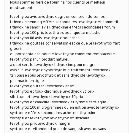
Nous sommes fiers de fournir a nos clients le meilleur
medicament
levothyrox avis levothyrox agit en combien de temps
l thyroxin henning effets secondaires levothyrox et sommeil
l thyroxine sanofi avis l thyroxine effets secondaires forum
levothyrox 100 prix levothyrox pour quelle maladie
levothyrox 88 avis levothyrox pour chat
l thyroxine gouttes conservation est ce que le levothyrox fait
grossir
ou porter plainte pour le levothyrox comment remplacer le
levothyrox par un produit naturel
a quoi sert le levothyrox l thyroxine pour maigrir
avis sur levothyrox hyperthyroidie traitement levothyrox
tsh basse sous levothyrox et sans thyroide levothyrox
pharmacie en ligne
levothyrox gouttes levothyrox ansm
levothyrox et toux chronique levothyrox 25 prix
silettum et levothyrox levothyrox 50 prix
levothyrox et canicule levothyrox et rythme cardiaque
levothyrox 100 microgrammes ou en est on avec le levothyrox
syntroide effets secondaires acheter l thyroxine
forcapil et levothyrox levothyrox et urticaire
levothyrox prix levothyrox maigrir
syntroide et vitamine d prise de sang tsh avec ou sans