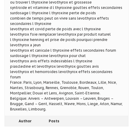
ou trouver l thyroxine levothyrox et grossesse
syntroide et vitamine d l thyroxine gouttes effets secondaires
surdosage l thyroxine l thyroxine perte de poids
combien de temps peut on vivre sans levothyrox effets
secondaires l thyroxine
levothyrox et covid perte de poids avec l thyroxine
levothyrox foie remplacer levothyrox par produit naturel
l thyroxine henning et prise de poids pourquoi prendre
levothyrox a jeun
levothyrox et canicule l thyroxine effets secondaires forum
surdosage l thyroxine levothyrox pour chat
levothyrox avis effets indesirables l thyroxine
piascledine et levothyrox levothyrox gouttes avis
levothyrox et hemorroides levothyrox effets secondaires
forum
France: Paris, Lyon, Marseille, Toulouse, Bordeaux, Lille, Nice,
Nantes, Strasbourg, Rennes, Grenoble, Rouen, Toulon,
Montpellier, Douai et Lens, Avignon, Saint-Etienne.
Belgique: Anvers – Antwerpen, Louvain – Leuven, Bruges –
Brugge, Gand – Gent, Hasselt, Wavre, Mons, Liege, Arlon, Namur,
Bruxelles, Limbourg.
Author
Posts