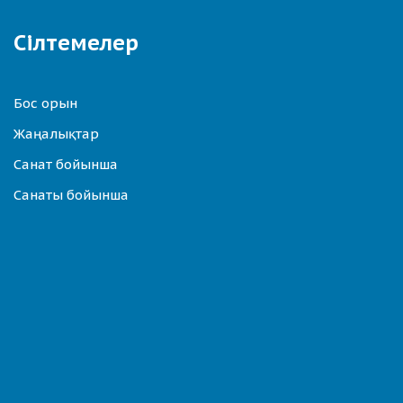
Сілтемелер
Бос орын
Жаңалықтар
Санат бойынша
Санаты бойынша