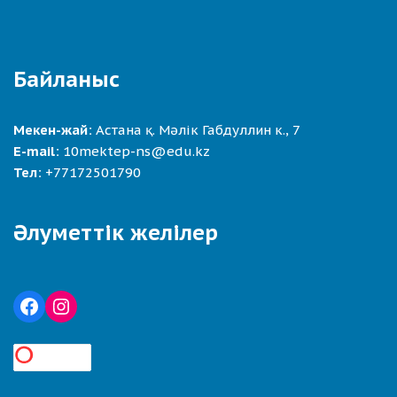
Байланыс
Мекен-жай:
Астана қ. Мәлік Габдуллин к., 7
E-mail:
10mektep-ns@edu.kz
Тел:
+77172501790
Әлуметтік желілер