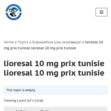
Skip
to
content
Home
»
Topics
»
Біздің сайтқа қош келдіңіздер!
»
lioresal 10
mg prix tunisie lioresal 10 mg prix tunisie
lioresal 10 mg prix tunisie
lioresal 10 mg prix tunisie
This topic is empty.
Viewing 1 post (of 1 total)