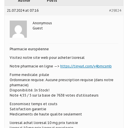
Author
Posts
21.07.2024 at 07:16
#29824
Anonymous
Guest
Pharmacie européenne
Visitez notre site web pour acheter lioresal
Notre pharmacie en ligne —>
https://tinyurl.com/y4bmcsmb
Forme medicale: pilule
Ordonnance requise: Aucune prescription requise (dans notre
pharmacie)
Disponibilité: In Stock!
Note 4,55 / 5 sur la base de 7638 votes d’utilisateurs
Economisez temps et couts
Satisfaction garantie
Medicaments de haute qualite seulement
lioresal achat lioresal 10 mg prix tunisie
lioresal 10 mg prix lioresal posologie