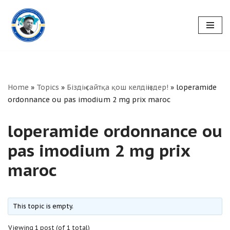
Skip
to
content
Home
»
Topics
»
Біздің сайтқа қош келдіңіздер!
»
loperamide
ordonnance ou pas imodium 2 mg prix maroc
loperamide ordonnance ou
pas imodium 2 mg prix
maroc
This topic is empty.
Viewing 1 post (of 1 total)