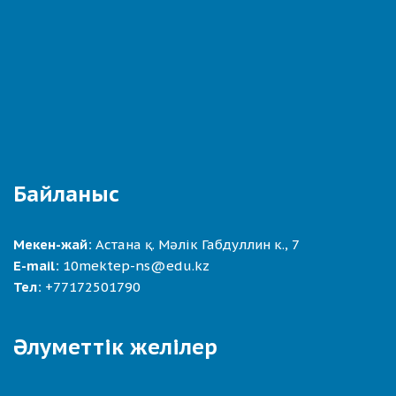
Байланыс
Мекен-жай:
Астана қ. Мәлік Габдуллин к., 7
E-mail:
10mektep-ns@edu.kz
Тел:
+77172501790
Әлуметтік желілер