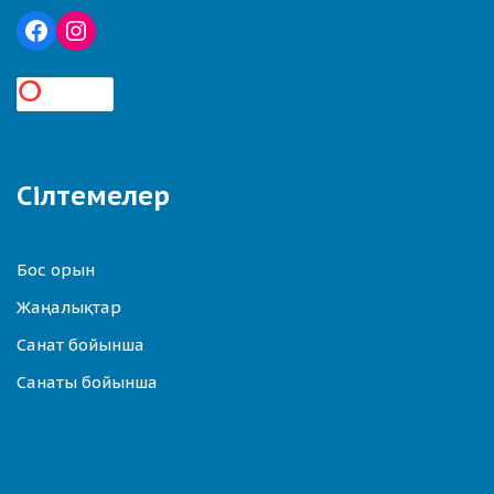
Сілтемелер
Бос орын
Жаңалықтар
Санат бойынша
Санаты бойынша