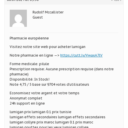
Rudolf Mccallister
Guest
Pharmacie européenne
Visitez notre site web pour acheter lumigan
Notre pharmacie en ligne —>
https://cutt.ly/VwaxA7lV
Forme medicale: pilule
Prescription requise: Aucune prescription requise (dans notre
pharmacie)
Disponibilité: In Stock!
Note 4,75 / 5 base sur 9704 votes d’utilisateurs
Economisez votre argent et votre temps
Anonymat complet
24h support en ligne
lumigan prix lumigan 0.1 prix tunisie
lumigan effets secondaires lumigan effets secondaires
lumigan collyre prix maroc lumigan 0.1 prix maroc
lumigan gouttes pour les yeux lumigan collyre