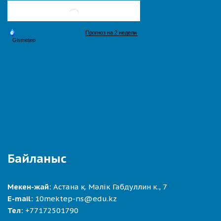
Байланыс
Мекен-жай:
Астана қ. Мәлік Габдуллин к., 7
E-mail:
10mektep-ns@edu.kz
Тел:
+77172501790