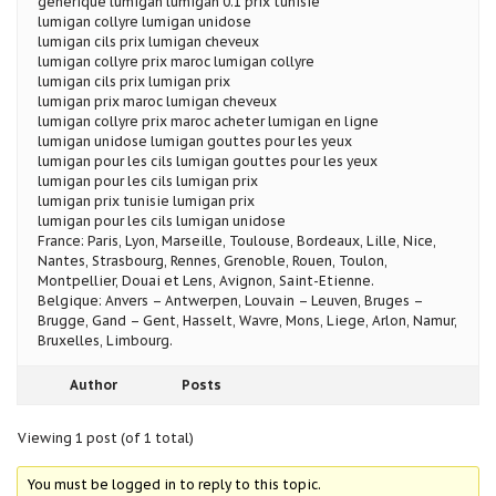
generique lumigan lumigan 0.1 prix tunisie
lumigan collyre lumigan unidose
lumigan cils prix lumigan cheveux
lumigan collyre prix maroc lumigan collyre
lumigan cils prix lumigan prix
lumigan prix maroc lumigan cheveux
lumigan collyre prix maroc acheter lumigan en ligne
lumigan unidose lumigan gouttes pour les yeux
lumigan pour les cils lumigan gouttes pour les yeux
lumigan pour les cils lumigan prix
lumigan prix tunisie lumigan prix
lumigan pour les cils lumigan unidose
France: Paris, Lyon, Marseille, Toulouse, Bordeaux, Lille, Nice,
Nantes, Strasbourg, Rennes, Grenoble, Rouen, Toulon,
Montpellier, Douai et Lens, Avignon, Saint-Etienne.
Belgique: Anvers – Antwerpen, Louvain – Leuven, Bruges –
Brugge, Gand – Gent, Hasselt, Wavre, Mons, Liege, Arlon, Namur,
Bruxelles, Limbourg.
Author
Posts
Viewing 1 post (of 1 total)
You must be logged in to reply to this topic.