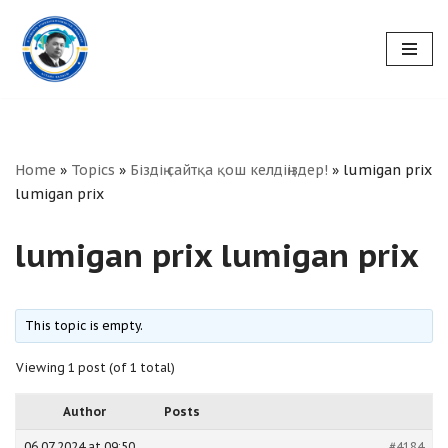
Skip
to
content
Home
»
Topics
»
Біздің сайтқа қош келдіңіздер!
»
lumigan prix
lumigan prix
lumigan prix lumigan prix
This topic is empty.
Viewing 1 post (of 1 total)
Author
Posts
06.07.2024 at 09:50
#4184