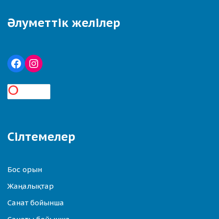
Әлуметтік желілер
Сілтемелер
Бос орын
Жаңалықтар
Санат бойынша