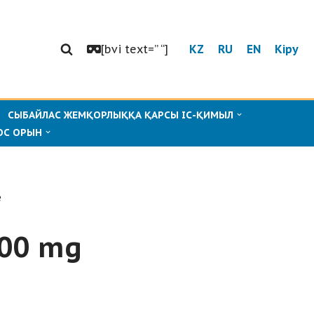
[bvi text=” “]
KZ
RU
EN
Кіру
СЫБАЙЛАС ЖЕМҚОРЛЫҚҚА ҚАРСЫ ІС-ҚИМЫЛ
ОС ОРЫН
e
500 mg