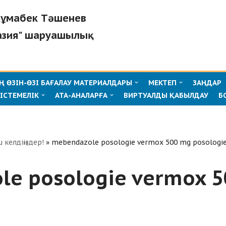
"Жұмабек Тәшенев
азия" шаруашылық
 ӨЗІН-ӨЗІ БАҒАЛАУ МАТЕРИАЛДАРЫ
МЕКТЕП
ЗАҢДАР
ІСТЕМЕЛІК
АТА-АНАЛАРҒА
ВИРТУАЛДЫ ҚАБЫЛДАУ
Б
ш келдіңіздер!
»
mebendazole posologie vermox 500 mg posologi
e posologie vermox 