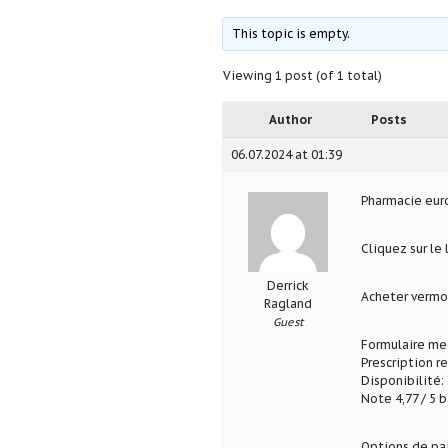
This topic is empty.
Viewing 1 post (of 1 total)
Author
Posts
06.07.2024 at 01:39
Pharmacie eu
Cliquez sur le
Derrick
Acheter verm
Ragland
Guest
Formulaire med
Prescription r
Disponibilité: 
Note 4,77 / 5 b
Options de pa