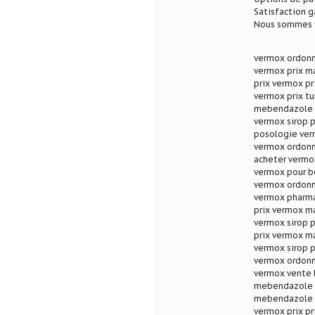
Satisfaction g
Nous sommes fi
vermox ordonn
vermox prix m
prix vermox pr
vermox prix tu
mebendazole t
vermox sirop 
posologie ver
vermox ordon
acheter vermo
vermox pour b
vermox ordonn
vermox pharma
prix vermox m
vermox sirop 
prix vermox m
vermox sirop 
vermox ordonn
vermox vente l
mebendazole a
mebendazole 
vermox prix pr