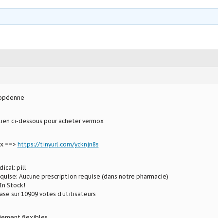
ropéenne
 lien ci-dessous pour acheter vermox
ox ==>
https://tinyurl.com/ycknjn8s
ical: pill
equise: Aucune prescription requise (dans notre pharmacie)
In Stock!
ase sur 10909 votes d’utilisateurs
iement flexibles