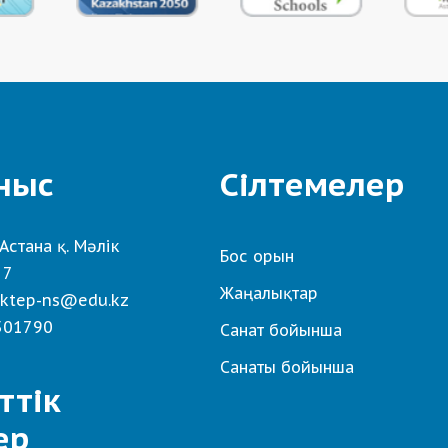
ныс
Сілтемелер
Астана қ. Мәлік
Бос орын
 7
Жаңалықтар
ktep-ns@edu.kz
501790
Санат бойынша
Санаты бойынша
ттік
ер