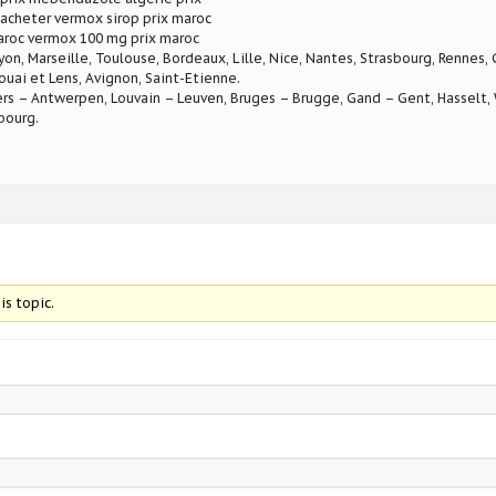
cheter vermox sirop prix maroc
aroc vermox 100 mg prix maroc
Lyon, Marseille, Toulouse, Bordeaux, Lille, Nice, Nantes, Strasbourg, Rennes,
ouai et Lens, Avignon, Saint-Etienne.
rs – Antwerpen, Louvain – Leuven, Bruges – Brugge, Gand – Gent, Hasselt, W
bourg.
is topic.