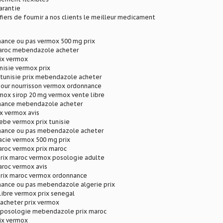
arantie
ers de fournir a nos clients le meilleur medicament
ance ou pas vermox 500 mg prix
aroc mebendazole acheter
ix vermox
nisie vermox prix
unisie prix mebendazole acheter
pour nourrisson vermox ordonnance
mox sirop 20 mg vermox vente libre
nance mebendazole acheter
x vermox avis
ebe vermox prix tunisie
ance ou pas mebendazole acheter
cie vermox 500 mg prix
aroc vermox prix maroc
prix maroc vermox posologie adulte
aroc vermox avis
prix maroc vermox ordonnance
ance ou pas mebendazole algerie prix
ibre vermox prix senegal
cheter prix vermox
posologie mebendazole prix maroc
ix vermox