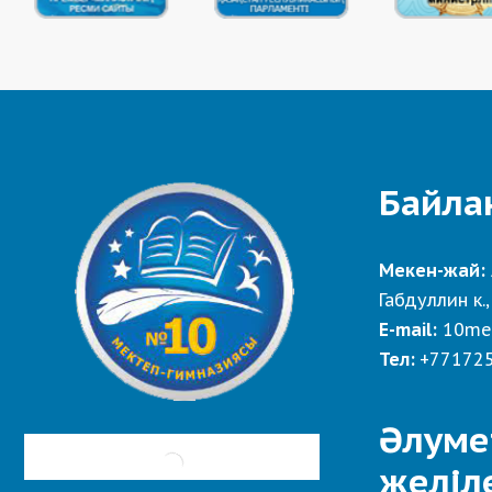
Байла
Мекен-жай:
Габдуллин к.,
E-mail:
10me
Тел:
+77172
Әлуме
желіл