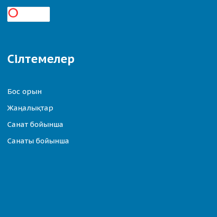
Сілтемелер
Бос орын
Жаңалықтар
Санат бойынша
Санаты бойынша