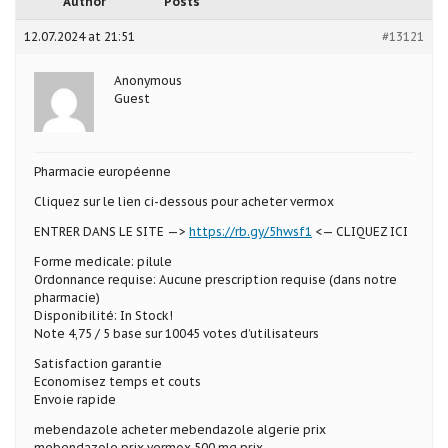
Author
Posts
12.07.2024 at 21:51
#13121
Anonymous
Guest
Pharmacie européenne
Cliquez sur le lien ci-dessous pour acheter vermox
ENTRER DANS LE SITE —>
https://rb.gy/5hwsf1
<— CLIQUEZ ICI
Forme medicale: pilule
Ordonnance requise: Aucune prescription requise (dans notre
pharmacie)
Disponibilité: In Stock!
Note 4,75 / 5 base sur 10045 votes d’utilisateurs
Satisfaction garantie
Economisez temps et couts
Envoie rapide
mebendazole acheter mebendazole algerie prix
mebendazole prix vermox 500 mg prix