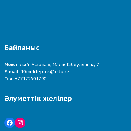
Байланыс
Мекен-жай:
Астана қ. Мәлік Габдуллин к., 7
E-mail:
10mektep-ns@edu.kz
Тел:
+77172501790
Әлуметтік желілер