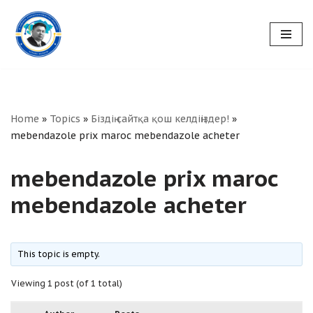
Skip
to
content
Home
»
Topics
»
Біздің сайтқа қош келдіңіздер!
»
mebendazole prix maroc mebendazole acheter
mebendazole prix maroc
mebendazole acheter
This topic is empty.
Viewing 1 post (of 1 total)